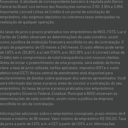
financeiras. A atividade de correspondente bancário é regulada pelo Banco
Central do Brasil, nos termos das Resoluções números 3.110, 3.954 e 3.959.
Importante: Lincred Linhas de Crédito é um portal de solicitação de
empréstimo, não exigimos depósitos ou cobramos taxas antecipadas na
realização de qualquer operação.
As taxas de juros e prazos praticados nos empréstimos de INSS, FGTS, Luz e
Cartão de Crédito observam as determinações de cada convênio, assim
como a política da instituição financeira escolhida no ato da contratação. O
prazo de pagamento: de 03 meses a 240 meses. O custo efetivo pode variar
de 1,93% a.m. (25,80% a.a.) até 17,90% a.m. (621,38% a.a.). A Lincred Linhas de
Crédito tem o compromisso de total transparência com nossos clientes.
Antes de iniciar o preenchimento de uma proposta, será exibido de forma
clara: a taxa de juros utilizada, tarifas aplicáveis, impostos (IOF) e o custo
efetivo total (CET). Nossa central de atendimento está disponível para
esclarecimento de dúvidas sobre quaisquer dos valores apresentados. Você
será informado das taxas e prazos antes de concluir a contratação do seu
empréstimo. As taxas de juros e prazos praticados nos empréstimos
consignados (Governo Federal, Estadual, Municipal e INSS) observam as
determinações de cada convênio, assim como a política da empresa
escolhida no ato da contratação.
Informações adicionais sobre o empréstimo consignado: prazo mínimo de 6
meses e máximo de 96 meses. Valor mínimo de empréstimo R$ 100,00. Taxa
de juros a partir de 1,51% a.m. e CET a partir de 1,55% a.m. Informações