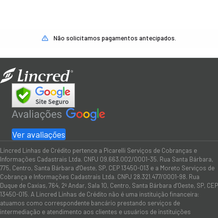
Não solicitamos pagamentos antecipados.
Ver avaliações
Lincred Linhas de Crédito pertence a Picarelli Serviços de Cobranças e
Informações Cadastrais Ltda. CNPJ 09.663.002/0001-35. Rua Santa Bárbara,
775, Centro, Santa Bárbara d'Oeste, SP, CEP 13450-013 e a Moreto Serviços de
Cobrança e Informações Cadastrais Ltda. CNPJ 28.321.477/0001-98. Rua
Duque de Caxias, 764, 2º Andar, Sala 10, Centro, Santa Bárbara d’Oeste, SP, CEP
13450-015. A Lincred Linhas de Crédito não é uma instituição financeira:
atuamos como correspondente bancário prestando serviços de
intermediação e atendimento aos clientes e usuários de instituições