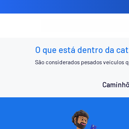
O que está dentro da ca
São considerados pesados veículos q
Caminhõ