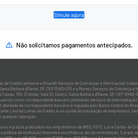
Simule agora
Não solicitamos pagamentos antecipados.
as de Crédito pertence a Picarelli Serviços de Cobranças e Informações Cadas
 Santa Bárbara d'Oeste, SP, CEP 13450-013 e a Moreto Serviços de Cobrança e 
 Caxias, 764, 2º Andar, Sala 10, Centro, Santa Bárbara d’Oeste, SP, CEP 13450-0
atuamos como correspondente bancário prestando serviços de intermediação e
 A atividade de correspondente bancário é regulada pelo Banco Central do Bra
tante: Lincred Linhas de Crédito é um portal de solicitação de empréstimo, 
e qualquer operação.
juros e prazos praticados nos empréstimos de INSS, FGTS, Luz e Cartão de C
 política da instituição financeira escolhida no ato da contratação. O prazo
de 1,93% a.m. (25,80% a.a.) até 17,90% a.m. (621,38% a.a.). A Lincred Linhas d