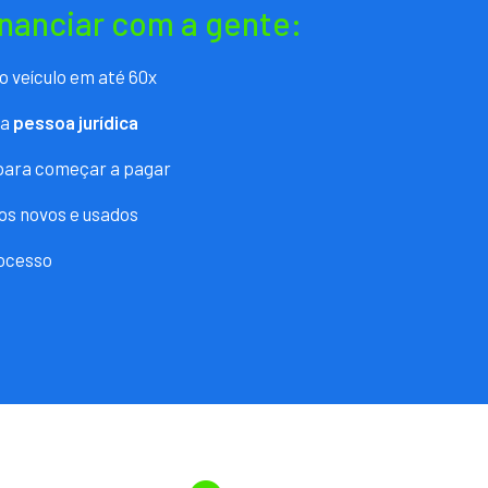
inanciar com a gente:
o veículo em até 60x
ra
pessoa jurídica
 para começar a pagar
os novos e usados
ocesso