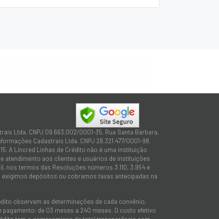
trais Ltda. CNPJ 09.663.002/0001-35. Rua Santa Bárbara,
Informações Cadastrais Ltda. CNPJ 28.321.477/0001-98.
15. A Lincred Linhas de Crédito não é uma instituição
 atendimento aos clientes e usuários de instituições
sil, nos termos das Resoluções números 3.110, 3.954 e
não exigimos depósitos ou cobramos taxas antecipadas na
rédito observam as determinações de cada convênio,
 de pagamento: de 03 meses a 240 meses. O custo efetivo
e Crédito tem o compromisso de total transparência com