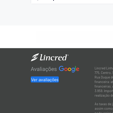
Lincred Linh
775, Centro,
Rua Duque de
Ver avaliações
financeira: 
financeiras.
3.959. Impor
realização d
As taxas de 
assim como a
pode variar 