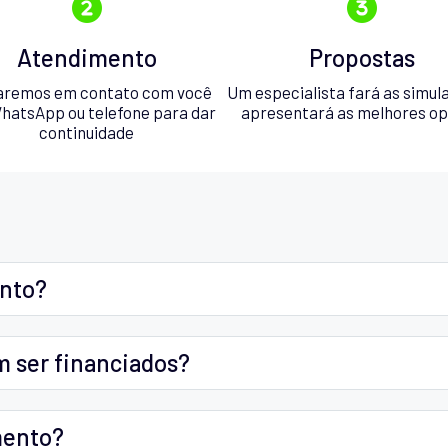
Atendimento
Propostas
aremos em contato com você
Um especialista fará as simul
hatsApp ou telefone para dar
apresentará as melhores o
continuidade
ento?
m ser financiados?
mento?