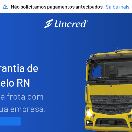
Não solicitamos pagamentos antecipados.
Saiba mais
antia de
elo RN
ua frota com
sua empresa!