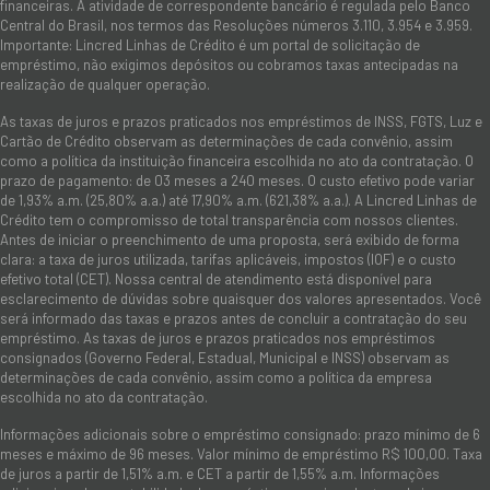
financeiras. A atividade de correspondente bancário é regulada pelo Banco
Central do Brasil, nos termos das Resoluções números 3.110, 3.954 e 3.959.
Importante: Lincred Linhas de Crédito é um portal de solicitação de
empréstimo, não exigimos depósitos ou cobramos taxas antecipadas na
realização de qualquer operação.
As taxas de juros e prazos praticados nos empréstimos de INSS, FGTS, Luz e
Cartão de Crédito observam as determinações de cada convênio, assim
como a política da instituição financeira escolhida no ato da contratação. O
prazo de pagamento: de 03 meses a 240 meses. O custo efetivo pode variar
de 1,93% a.m. (25,80% a.a.) até 17,90% a.m. (621,38% a.a.). A Lincred Linhas de
Crédito tem o compromisso de total transparência com nossos clientes.
Antes de iniciar o preenchimento de uma proposta, será exibido de forma
clara: a taxa de juros utilizada, tarifas aplicáveis, impostos (IOF) e o custo
efetivo total (CET). Nossa central de atendimento está disponível para
esclarecimento de dúvidas sobre quaisquer dos valores apresentados. Você
será informado das taxas e prazos antes de concluir a contratação do seu
empréstimo. As taxas de juros e prazos praticados nos empréstimos
consignados (Governo Federal, Estadual, Municipal e INSS) observam as
determinações de cada convênio, assim como a política da empresa
escolhida no ato da contratação.
Informações adicionais sobre o empréstimo consignado: prazo mínimo de 6
meses e máximo de 96 meses. Valor mínimo de empréstimo R$ 100,00. Taxa
de juros a partir de 1,51% a.m. e CET a partir de 1,55% a.m. Informações