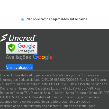
Não solicitamos pagamentos antecipados.
Ver avaliações
Lincred Linhas de Crédito pertence a Picarelli Serviços de Cobranças e
Informações Cadastrais Ltda. CNPJ 09.663.002/0001-35. Rua Santa Bárbara,
775, Centro, Santa Bárbara d'Oeste, SP, CEP 13450-013 e a Moreto Serviços de
Cobrança e Informações Cadastrais Ltda. CNPJ 28.321.477/0001-98. Rua
Duque de Caxias, 764, 2º Andar, Sala 10, Centro, Santa Bárbara d’Oeste, SP, CEP
13450-015. A Lincred Linhas de Crédito não é uma instituição financeira:
atuamos como correspondente bancário prestando serviços de
intermediação e atendimento aos clientes e usuários de instituições