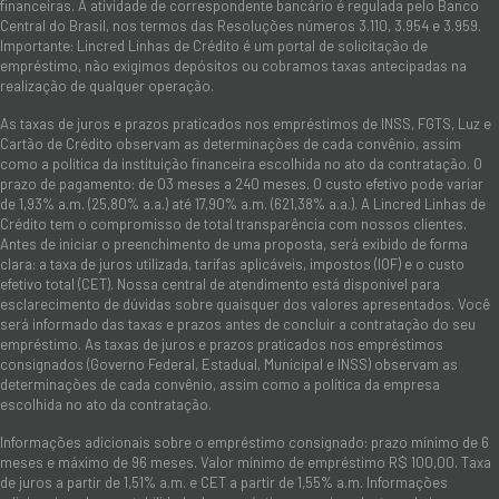
financeiras. A atividade de correspondente bancário é regulada pelo Banco
Central do Brasil, nos termos das Resoluções números 3.110, 3.954 e 3.959.
Importante: Lincred Linhas de Crédito é um portal de solicitação de
empréstimo, não exigimos depósitos ou cobramos taxas antecipadas na
realização de qualquer operação.
As taxas de juros e prazos praticados nos empréstimos de INSS, FGTS, Luz e
Cartão de Crédito observam as determinações de cada convênio, assim
como a política da instituição financeira escolhida no ato da contratação. O
prazo de pagamento: de 03 meses a 240 meses. O custo efetivo pode variar
de 1,93% a.m. (25,80% a.a.) até 17,90% a.m. (621,38% a.a.). A Lincred Linhas de
Crédito tem o compromisso de total transparência com nossos clientes.
Antes de iniciar o preenchimento de uma proposta, será exibido de forma
clara: a taxa de juros utilizada, tarifas aplicáveis, impostos (IOF) e o custo
efetivo total (CET). Nossa central de atendimento está disponível para
esclarecimento de dúvidas sobre quaisquer dos valores apresentados. Você
será informado das taxas e prazos antes de concluir a contratação do seu
empréstimo. As taxas de juros e prazos praticados nos empréstimos
consignados (Governo Federal, Estadual, Municipal e INSS) observam as
determinações de cada convênio, assim como a política da empresa
escolhida no ato da contratação.
Informações adicionais sobre o empréstimo consignado: prazo mínimo de 6
meses e máximo de 96 meses. Valor mínimo de empréstimo R$ 100,00. Taxa
de juros a partir de 1,51% a.m. e CET a partir de 1,55% a.m. Informações