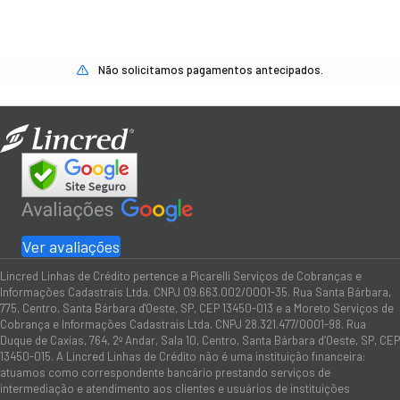
Não solicitamos pagamentos antecipados.
Ver avaliações
Lincred Linhas de Crédito pertence a Picarelli Serviços de Cobranças e
Informações Cadastrais Ltda. CNPJ 09.663.002/0001-35. Rua Santa Bárbara,
775, Centro, Santa Bárbara d'Oeste, SP, CEP 13450-013 e a Moreto Serviços de
Cobrança e Informações Cadastrais Ltda. CNPJ 28.321.477/0001-98. Rua
Duque de Caxias, 764, 2º Andar, Sala 10, Centro, Santa Bárbara d’Oeste, SP, CEP
13450-015. A Lincred Linhas de Crédito não é uma instituição financeira:
atuamos como correspondente bancário prestando serviços de
intermediação e atendimento aos clientes e usuários de instituições