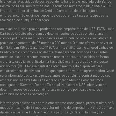
financeiras. A atividade de correspondente bancário é regulada pelo Banco
Central do Brasil, nos termos das Resoluções números 3.110, 3.954 e 3.959.
Importante: Lincred Linhas de Crédito é um portal de solicitação de
empréstimo, não exigimos depósitos ou cobramos taxas antecipadas na
realização de qualquer operação.
As taxas de juros e prazos praticados nos empréstimos de INSS, FGTS, Luz e
Cartão de Crédito observam as determinações de cada convênio, assim
como a política da instituição financeira escolhida no ato da contratação. O
prazo de pagamento: de 03 meses a 240 meses. O custo efetivo pode variar
de 1,93% a.m. (25,80% a.a.) até 17,90% a.m. (621,38% a.a.). A Lincred Linhas de
Crédito tem o compromisso de total transparência com nossos clientes.
Antes de iniciar o preenchimento de uma proposta, será exibido de forma
clara: a taxa de juros utilizada, tarifas aplicáveis, impostos (IOF) e o custo
efetivo total (CET). Nossa central de atendimento está disponível para
esclarecimento de dúvidas sobre quaisquer dos valores apresentados. Você
será informado das taxas e prazos antes de concluir a contratação do seu
empréstimo. As taxas de juros e prazos praticados nos empréstimos
consignados (Governo Federal, Estadual, Municipal e INSS) observam as
determinações de cada convênio, assim como a política da empresa
escolhida no ato da contratação.
Informações adicionais sobre o empréstimo consignado: prazo mínimo de 6
meses e máximo de 96 meses. Valor mínimo de empréstimo R$ 100,00. Taxa
de juros a partir de 1,51% a.m. e CET a partir de 1,55% a.m. Informações