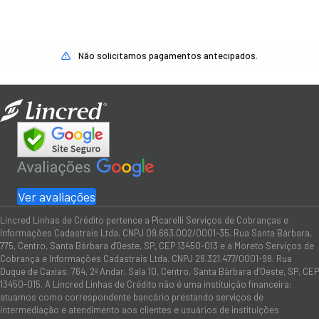
Não solicitamos pagamentos antecipados.
Ver avaliações
Lincred Linhas de Crédito pertence a Picarelli Serviços de Cobranças e
Informações Cadastrais Ltda. CNPJ 09.663.002/0001-35. Rua Santa Bárbara,
775, Centro, Santa Bárbara d'Oeste, SP, CEP 13450-013 e a Moreto Serviços de
Cobrança e Informações Cadastrais Ltda. CNPJ 28.321.477/0001-98. Rua
Duque de Caxias, 764, 2º Andar, Sala 10, Centro, Santa Bárbara d’Oeste, SP, CEP
13450-015. A Lincred Linhas de Crédito não é uma instituição financeira:
atuamos como correspondente bancário prestando serviços de
intermediação e atendimento aos clientes e usuários de instituições