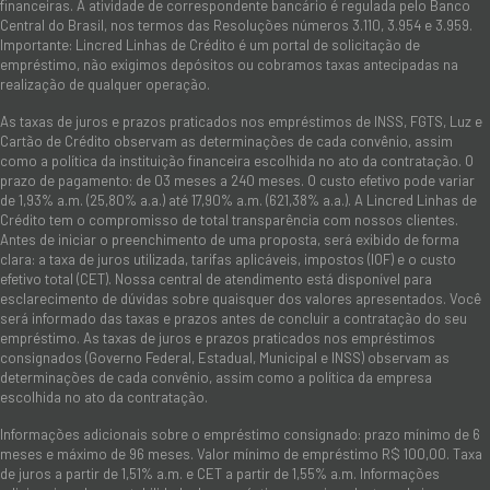
financeiras. A atividade de correspondente bancário é regulada pelo Banco
Central do Brasil, nos termos das Resoluções números 3.110, 3.954 e 3.959.
Importante: Lincred Linhas de Crédito é um portal de solicitação de
empréstimo, não exigimos depósitos ou cobramos taxas antecipadas na
realização de qualquer operação.
As taxas de juros e prazos praticados nos empréstimos de INSS, FGTS, Luz e
Cartão de Crédito observam as determinações de cada convênio, assim
como a política da instituição financeira escolhida no ato da contratação. O
prazo de pagamento: de 03 meses a 240 meses. O custo efetivo pode variar
de 1,93% a.m. (25,80% a.a.) até 17,90% a.m. (621,38% a.a.). A Lincred Linhas de
Crédito tem o compromisso de total transparência com nossos clientes.
Antes de iniciar o preenchimento de uma proposta, será exibido de forma
clara: a taxa de juros utilizada, tarifas aplicáveis, impostos (IOF) e o custo
efetivo total (CET). Nossa central de atendimento está disponível para
esclarecimento de dúvidas sobre quaisquer dos valores apresentados. Você
será informado das taxas e prazos antes de concluir a contratação do seu
empréstimo. As taxas de juros e prazos praticados nos empréstimos
consignados (Governo Federal, Estadual, Municipal e INSS) observam as
determinações de cada convênio, assim como a política da empresa
escolhida no ato da contratação.
Informações adicionais sobre o empréstimo consignado: prazo mínimo de 6
meses e máximo de 96 meses. Valor mínimo de empréstimo R$ 100,00. Taxa
de juros a partir de 1,51% a.m. e CET a partir de 1,55% a.m. Informações