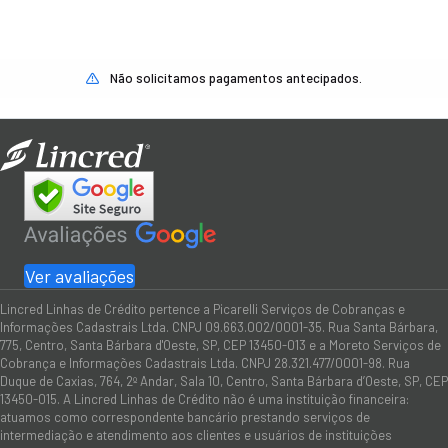
Não solicitamos pagamentos antecipados.
Ver avaliações
Lincred Linhas de Crédito pertence a Picarelli Serviços de Cobranças e
Informações Cadastrais Ltda. CNPJ 09.663.002/0001-35. Rua Santa Bárbara,
775, Centro, Santa Bárbara d'Oeste, SP, CEP 13450-013 e a Moreto Serviços de
Cobrança e Informações Cadastrais Ltda. CNPJ 28.321.477/0001-98. Rua
Duque de Caxias, 764, 2º Andar, Sala 10, Centro, Santa Bárbara d’Oeste, SP, CEP
13450-015. A Lincred Linhas de Crédito não é uma instituição financeira:
atuamos como correspondente bancário prestando serviços de
intermediação e atendimento aos clientes e usuários de instituições