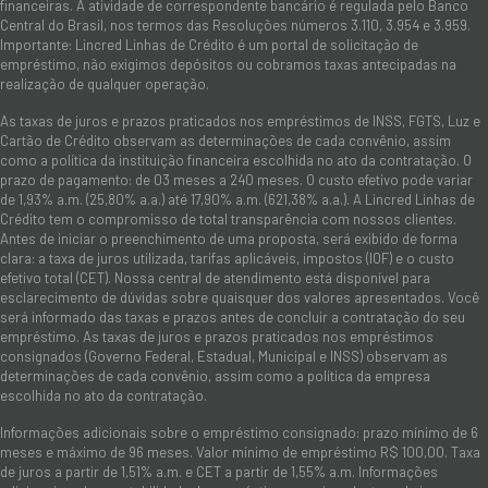
financeiras. A atividade de correspondente bancário é regulada pelo Banco
Central do Brasil, nos termos das Resoluções números 3.110, 3.954 e 3.959.
Importante: Lincred Linhas de Crédito é um portal de solicitação de
empréstimo, não exigimos depósitos ou cobramos taxas antecipadas na
realização de qualquer operação.
As taxas de juros e prazos praticados nos empréstimos de INSS, FGTS, Luz e
Cartão de Crédito observam as determinações de cada convênio, assim
como a política da instituição financeira escolhida no ato da contratação. O
prazo de pagamento: de 03 meses a 240 meses. O custo efetivo pode variar
de 1,93% a.m. (25,80% a.a.) até 17,90% a.m. (621,38% a.a.). A Lincred Linhas de
Crédito tem o compromisso de total transparência com nossos clientes.
Antes de iniciar o preenchimento de uma proposta, será exibido de forma
clara: a taxa de juros utilizada, tarifas aplicáveis, impostos (IOF) e o custo
efetivo total (CET). Nossa central de atendimento está disponível para
esclarecimento de dúvidas sobre quaisquer dos valores apresentados. Você
será informado das taxas e prazos antes de concluir a contratação do seu
empréstimo. As taxas de juros e prazos praticados nos empréstimos
consignados (Governo Federal, Estadual, Municipal e INSS) observam as
determinações de cada convênio, assim como a política da empresa
escolhida no ato da contratação.
Informações adicionais sobre o empréstimo consignado: prazo mínimo de 6
meses e máximo de 96 meses. Valor mínimo de empréstimo R$ 100,00. Taxa
de juros a partir de 1,51% a.m. e CET a partir de 1,55% a.m. Informações