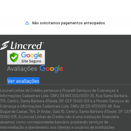
Não solicitamos pagamentos antecipados.
Ver avaliações
Lincred Linhas de Crédito pertence a Picarelli Serviços de Cobranças e
Informações Cadastrais Ltda. CNPJ 09.663.002/0001-35. Rua Santa Bárbara,
775, Centro, Santa Bárbara d'Oeste, SP, CEP 13450-013 e a Moreto Serviços de
Cobrança e Informações Cadastrais Ltda. CNPJ 28.321.477/0001-98. Rua
Duque de Caxias, 764, 2º Andar, Sala 10, Centro, Santa Bárbara d’Oeste, SP, CEP
13450-015. A Lincred Linhas de Crédito não é uma instituição financeira:
atuamos como correspondente bancário prestando serviços de
intermediação e atendimento aos clientes e usuários de instituições