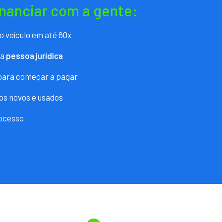
inanciar com a gente:
o veículo em até 60x
ra
pessoa jurídica
 para começar a pagar
os novos e usados
ocesso