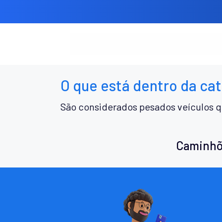
O que está dentro da ca
São considerados pesados veículos q
Caminhõ