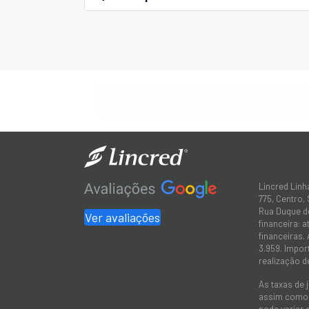
Lincred Linh
775, Centro,
Rua Duque de
Ver avaliações
financeira: 
financeiras.
3.959. Impor
realização d
As taxas de 
assim como a
pode variar 