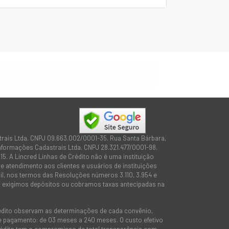
trais Ltda. CNPJ 09.663.002/0001-35. Rua Santa Bárbara,
Informações Cadastrais Ltda. CNPJ 28.321.477/0001-98.
15. A Lincred Linhas de Crédito não é uma instituição
 atendimento aos clientes e usuários de instituições
sil, nos termos das Resoluções números 3.110, 3.954 e
não exigimos depósitos ou cobramos taxas antecipadas na
rédito observam as determinações de cada convênio,
 de pagamento: de 03 meses a 240 meses. O custo efetivo
e Crédito tem o compromisso de total transparência com