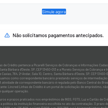
Simule agora
Não solicitamos pagamentos antecipados.
as de Crédito pertence a Picarelli Serviços de Cobranças e Informações Cadas
 Santa Bárbara d'Oeste, SP, CEP 13450-013 e a Moreto Serviços de Cobrança e 
 Caxias, 764, 2º Andar, Sala 10, Centro, Santa Bárbara d’Oeste, SP, CEP 13450-0
atuamos como correspondente bancário prestando serviços de intermediação e
 A atividade de correspondente bancário é regulada pelo Banco Central do Bra
tante: Lincred Linhas de Crédito é um portal de solicitação de empréstimo, 
e qualquer operação.
juros e prazos praticados nos empréstimos de INSS, FGTS, Luz e Cartão de C
 política da instituição financeira escolhida no ato da contratação. O prazo
de 1,93% a.m. (25,80% a.a.) até 17,90% a.m. (621,38% a.a.). A Lincred Linhas d