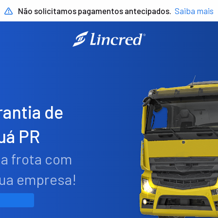
Não solicitamos pagamentos antecipados.
Saiba mais
antia de
uá PR
ua frota com
sua empresa!