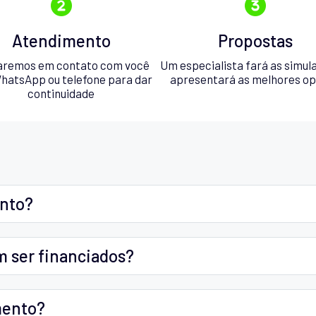
Atendimento
Propostas
aremos em contato com você
Um especialista fará as simul
hatsApp ou telefone para dar
apresentará as melhores o
continuidade
ento?
m ser financiados?
mento?