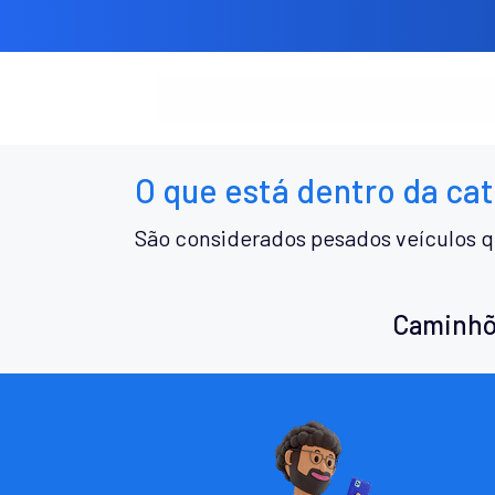
O que está dentro da ca
São considerados pesados veículos q
Caminhõ