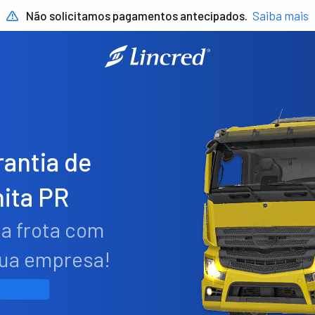
Não solicitamos pagamentos antecipados.
Saiba mais
antia de
ita PR
ua frota com
sua empresa!