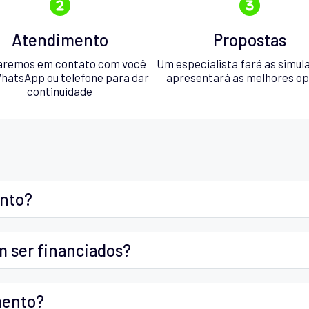
Atendimento
Propostas
aremos em contato com você
Um especialista fará as simul
hatsApp ou telefone para dar
apresentará as melhores o
continuidade
ento?
m ser financiados?
mento?