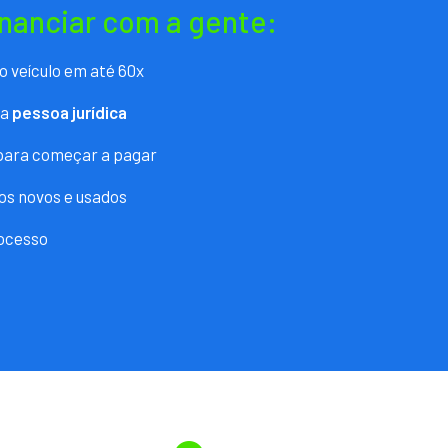
inanciar com a gente:
o veículo em até 60x
ra
pessoa jurídica
 para começar a pagar
os novos e usados
ocesso