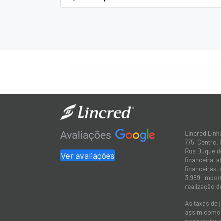
Lincred Linh
775, Centro,
Rua Duque de
Ver avaliações
financeira: 
financeiras.
3.959. Impor
realização d
As taxas de 
assim como a
pode variar 