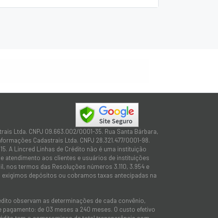
trais Ltda. CNPJ 09.663.002/0001-35. Rua Santa Bárbara,
Informações Cadastrais Ltda. CNPJ 28.321.477/0001-98.
15. A Lincred Linhas de Crédito não é uma instituição
 atendimento aos clientes e usuários de instituições
sil, nos termos das Resoluções números 3.110, 3.954 e
não exigimos depósitos ou cobramos taxas antecipadas na
rédito observam as determinações de cada convênio,
 de pagamento: de 03 meses a 240 meses. O custo efetivo
e Crédito tem o compromisso de total transparência com