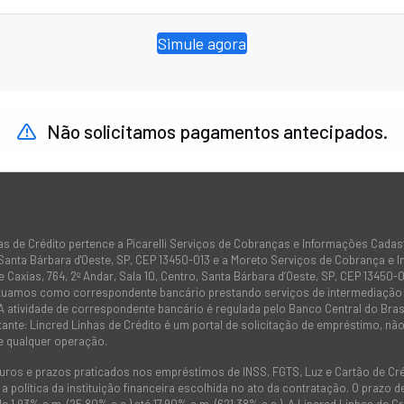
Simule agora
Não solicitamos pagamentos antecipados.
as de Crédito pertence a Picarelli Serviços de Cobranças e Informações Cadas
 Santa Bárbara d'Oeste, SP, CEP 13450-013 e a Moreto Serviços de Cobrança e 
 Caxias, 764, 2º Andar, Sala 10, Centro, Santa Bárbara d’Oeste, SP, CEP 13450-0
atuamos como correspondente bancário prestando serviços de intermediação e
 A atividade de correspondente bancário é regulada pelo Banco Central do Bra
tante: Lincred Linhas de Crédito é um portal de solicitação de empréstimo, 
e qualquer operação.
juros e prazos praticados nos empréstimos de INSS, FGTS, Luz e Cartão de C
 política da instituição financeira escolhida no ato da contratação. O prazo
de 1,93% a.m. (25,80% a.a.) até 17,90% a.m. (621,38% a.a.). A Lincred Linhas d