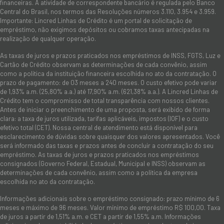
financeiras. A atividade de correspondente bancário é regulada pelo Banco
Central do Brasil, nos termos das Resoluções números 3.110, 3.954 e 3.959.
Importante: Lincred Linhas de Crédito é um portal de solicitação de
empréstimo, não exigimos depósitos ou cobramos taxas antecipadas na
realização de qualquer operação.
As taxas de juros e prazos praticados nos empréstimos de INSS, FGTS, Luz e
Cartão de Crédito observam as determinações de cada convênio, assim
como a política da instituição financeira escolhida no ato da contratação. O
prazo de pagamento: de 03 meses a 240 meses. O custo efetivo pode variar
de 1,93% a.m. (25,80% a.a.) até 17,90% a.m. (621,38% a.a.). A Lincred Linhas de
Crédito tem o compromisso de total transparência com nossos clientes.
Antes de iniciar o preenchimento de uma proposta, será exibido de forma
clara: a taxa de juros utilizada, tarifas aplicáveis, impostos (IOF) e o custo
efetivo total (CET). Nossa central de atendimento está disponível para
esclarecimento de dúvidas sobre quaisquer dos valores apresentados. Você
será informado das taxas e prazos antes de concluir a contratação do seu
empréstimo. As taxas de juros e prazos praticados nos empréstimos
consignados (Governo Federal, Estadual, Municipal e INSS) observam as
determinações de cada convênio, assim como a política da empresa
escolhida no ato da contratação.
Informações adicionais sobre o empréstimo consignado: prazo mínimo de 6
meses e máximo de 96 meses. Valor mínimo de empréstimo R$ 100,00. Taxa
de juros a partir de 1,51% a.m. e CET a partir de 1,55% a.m. Informações