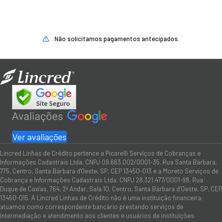
Não solicitamos pagamentos antecipados.
Ver avaliações
Lincred Linhas de Crédito pertence a Picarelli Serviços de Cobranças e
Informações Cadastrais Ltda. CNPJ 09.663.002/0001-35. Rua Santa Bárbara,
775, Centro, Santa Bárbara d'Oeste, SP, CEP 13450-013 e a Moreto Serviços de
Cobrança e Informações Cadastrais Ltda. CNPJ 28.321.477/0001-98. Rua
Duque de Caxias, 764, 2º Andar, Sala 10, Centro, Santa Bárbara d’Oeste, SP, CEP
13450-015. A Lincred Linhas de Crédito não é uma instituição financeira:
atuamos como correspondente bancário prestando serviços de
intermediação e atendimento aos clientes e usuários de instituições