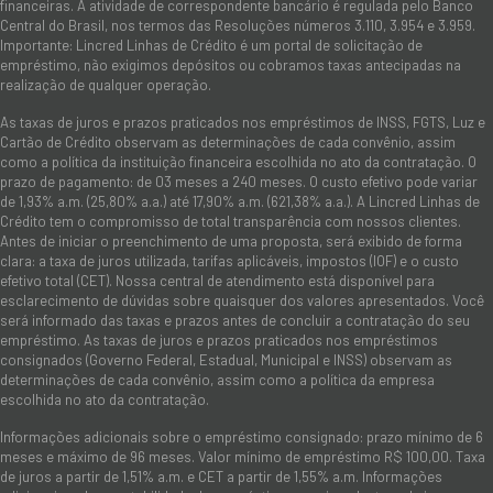
financeiras. A atividade de correspondente bancário é regulada pelo Banco
Central do Brasil, nos termos das Resoluções números 3.110, 3.954 e 3.959.
Importante: Lincred Linhas de Crédito é um portal de solicitação de
empréstimo, não exigimos depósitos ou cobramos taxas antecipadas na
realização de qualquer operação.
As taxas de juros e prazos praticados nos empréstimos de INSS, FGTS, Luz e
Cartão de Crédito observam as determinações de cada convênio, assim
como a política da instituição financeira escolhida no ato da contratação. O
prazo de pagamento: de 03 meses a 240 meses. O custo efetivo pode variar
de 1,93% a.m. (25,80% a.a.) até 17,90% a.m. (621,38% a.a.). A Lincred Linhas de
Crédito tem o compromisso de total transparência com nossos clientes.
Antes de iniciar o preenchimento de uma proposta, será exibido de forma
clara: a taxa de juros utilizada, tarifas aplicáveis, impostos (IOF) e o custo
efetivo total (CET). Nossa central de atendimento está disponível para
esclarecimento de dúvidas sobre quaisquer dos valores apresentados. Você
será informado das taxas e prazos antes de concluir a contratação do seu
empréstimo. As taxas de juros e prazos praticados nos empréstimos
consignados (Governo Federal, Estadual, Municipal e INSS) observam as
determinações de cada convênio, assim como a política da empresa
escolhida no ato da contratação.
Informações adicionais sobre o empréstimo consignado: prazo mínimo de 6
meses e máximo de 96 meses. Valor mínimo de empréstimo R$ 100,00. Taxa
de juros a partir de 1,51% a.m. e CET a partir de 1,55% a.m. Informações