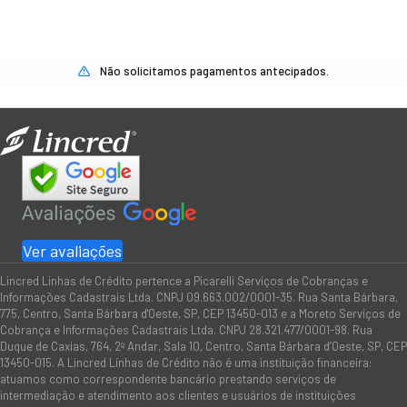
Não solicitamos pagamentos antecipados.
Ver avaliações
Lincred Linhas de Crédito pertence a Picarelli Serviços de Cobranças e
Informações Cadastrais Ltda. CNPJ 09.663.002/0001-35. Rua Santa Bárbara,
775, Centro, Santa Bárbara d'Oeste, SP, CEP 13450-013 e a Moreto Serviços de
Cobrança e Informações Cadastrais Ltda. CNPJ 28.321.477/0001-98. Rua
Duque de Caxias, 764, 2º Andar, Sala 10, Centro, Santa Bárbara d’Oeste, SP, CEP
13450-015. A Lincred Linhas de Crédito não é uma instituição financeira:
atuamos como correspondente bancário prestando serviços de
intermediação e atendimento aos clientes e usuários de instituições