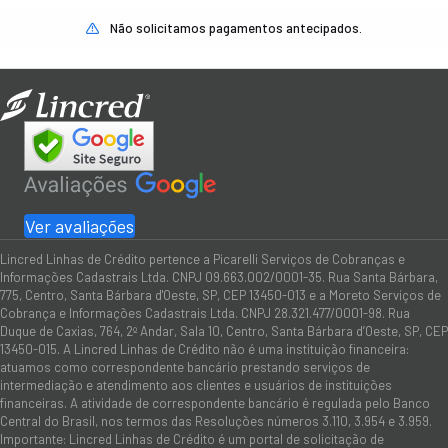
Não solicitamos pagamentos antecipados.
Ver avaliações
Lincred Linhas de Crédito pertence a Picarelli Serviços de Cobranças e
Informações Cadastrais Ltda. CNPJ 09.663.002/0001-35. Rua Santa Bárbara,
775, Centro, Santa Bárbara d'Oeste, SP, CEP 13450-013 e a Moreto Serviços de
Cobrança e Informações Cadastrais Ltda. CNPJ 28.321.477/0001-98. Rua
Duque de Caxias, 764, 2º Andar, Sala 10, Centro, Santa Bárbara d’Oeste, SP, CEP
13450-015. A Lincred Linhas de Crédito não é uma instituição financeira:
atuamos como correspondente bancário prestando serviços de
intermediação e atendimento aos clientes e usuários de instituições
financeiras. A atividade de correspondente bancário é regulada pelo Banco
Central do Brasil, nos termos das Resoluções números 3.110, 3.954 e 3.959.
Importante: Lincred Linhas de Crédito é um portal de solicitação de