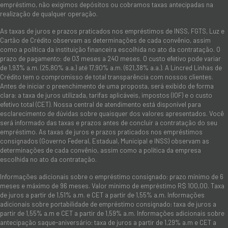
empréstimo, não exigimos depósitos ou cobramos taxas antecipadas na
realização de qualquer operação.
As taxas de juros e prazos praticados nos empréstimos de INSS, FGTS, Luz e
Cartão de Crédito observam as determinações de cada convênio, assim
como a política da instituição financeira escolhida no ato da contratação. O
prazo de pagamento: de 03 meses a 240 meses. O custo efetivo pode variar
de 1,93% a.m. (25,80% a.a.) até 17,90% a.m. (621,38% a.a.). A Lincred Linhas de
Crédito tem o compromisso de total transparência com nossos clientes.
Antes de iniciar o preenchimento de uma proposta, será exibido de forma
clara: a taxa de juros utilizada, tarifas aplicáveis, impostos (IOF) e o custo
efetivo total (CET). Nossa central de atendimento está disponível para
esclarecimento de dúvidas sobre quaisquer dos valores apresentados. Você
será informado das taxas e prazos antes de concluir a contratação do seu
empréstimo. As taxas de juros e prazos praticados nos empréstimos
consignados (Governo Federal, Estadual, Municipal e INSS) observam as
determinações de cada convênio, assim como a política da empresa
escolhida no ato da contratação.
Informações adicionais sobre o empréstimo consignado: prazo mínimo de 6
meses e máximo de 96 meses. Valor mínimo de empréstimo R$ 100,00. Taxa
de juros a partir de 1,51% a.m. e CET a partir de 1,55% a.m. Informações
adicionais sobre portabilidade de empréstimo consignado: taxa de juros a
partir de 1,55% a.m e CET a partir de 1,59% a.m. Informações adicionais sobre
antecipação saque-aniversário: taxa de juros a partir de 1,29% a.m e CET a