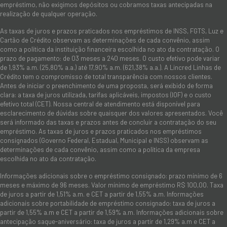
empréstimo, não exigimos depósitos ou cobramos taxas antecipadas na
realização de qualquer operação.
As taxas de juros e prazos praticados nos empréstimos de INSS, FGTS, Luz e
Cartão de Crédito observam as determinações de cada convênio, assim
como a política da instituição financeira escolhida no ato da contratação. O
prazo de pagamento: de 03 meses a 240 meses. O custo efetivo pode variar
de 1,93% a.m. (25,80% a.a.) até 17,90% a.m. (621,38% a.a.). A Lincred Linhas de
Crédito tem o compromisso de total transparência com nossos clientes.
Antes de iniciar o preenchimento de uma proposta, será exibido de forma
clara: a taxa de juros utilizada, tarifas aplicáveis, impostos (IOF) e o custo
efetivo total (CET). Nossa central de atendimento está disponível para
esclarecimento de dúvidas sobre quaisquer dos valores apresentados. Você
será informado das taxas e prazos antes de concluir a contratação do seu
empréstimo. As taxas de juros e prazos praticados nos empréstimos
consignados (Governo Federal, Estadual, Municipal e INSS) observam as
determinações de cada convênio, assim como a política da empresa
escolhida no ato da contratação.
Informações adicionais sobre o empréstimo consignado: prazo mínimo de 6
meses e máximo de 96 meses. Valor mínimo de empréstimo R$ 100,00. Taxa
de juros a partir de 1,51% a.m. e CET a partir de 1,55% a.m. Informações
adicionais sobre portabilidade de empréstimo consignado: taxa de juros a
partir de 1,55% a.m e CET a partir de 1,59% a.m. Informações adicionais sobre
antecipação saque-aniversário: taxa de juros a partir de 1,29% a.m e CET a