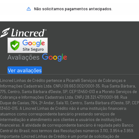
Não solicitamos pagamentos antecipados.
Ver avaliações
Lincred Linhas de Crédito pertence a Picarelli Serviços de Cobranças e
Informações Cadastrais Ltda. CNPJ 09.663.002/0001-35. Rua Santa Bárbara,
775, Centro, Santa Bárbara d'Oeste, SP, CEP 13450-013 e a Moreto Serviços de
Cobrança e Informações Cadastrais Ltda. CNPJ 28.321.477/0001-98. Rua
Duque de Caxias, 764, 2º Andar, Sala 10, Centro, Santa Bárbara d’Oeste, SP, CEP
13450-015. A Lincred Linhas de Crédito não é uma instituição financeira:
atuamos como correspondente bancário prestando serviços de
intermediação e atendimento aos clientes e usuários de instituições
financeiras. A atividade de correspondente bancário é regulada pelo Banco
Central do Brasil, nos termos das Resoluções números 3.110, 3.954 e 3.959.
Importante: Lincred Linhas de Crédito é um portal de solicitação de