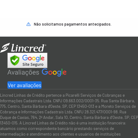
Não solicitamos pagamentos antecipados.
Ver avaliações
Lincred Linhas de Crédito pertence a Picarelli Serviços de Cobranças e
Informações Cadastrais Ltda. CNPJ 09.663.002/0001-35. Rua Santa Bárbara,
775, Centro, Santa Bárbara d'Oeste, SP, CEP 13450-013 e a Moreto Serviços de
Cobrança e Informações Cadastrais Ltda. CNPJ 28.321.477/0001-98. Rua
Duque de Caxias, 764, 2º Andar, Sala 10, Centro, Santa Bárbara d’Oeste, SP, CEP
13450-015. A Lincred Linhas de Crédito não é uma instituição financeira:
atuamos como correspondente bancário prestando serviços de
intermediação e atendimento aos clientes e usuários de instituições