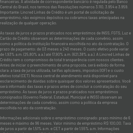
financeiras. A atividade de correspondente bancário é regulada pelo Banco
Central do Brasil, nos termos das Resoluções números 3.110, 3.954 e 3.959.
Importante: Lincred Linhas de Crédito é um portal de solicitação de
empréstimo, não exigimos depósitos ou cobramos taxas antecipadas na
realização de qualquer operação.
As taxas de juros e prazos praticados nos empréstimos de INSS, FGTS, Luz e
Cartão de Crédito observam as determinações de cada convênio, assim
como a política da instituição financeira escolhida no ato da contratação. O
prazo de pagamento: de 03 meses a 240 meses. O custo efetivo pode variar
de 1,93% a.m. (25,80% a.a.) até 17,90% a.m. (621,38% a.a.). A Lincred Linhas de
Crédito tem o compromisso de total transparência com nossos clientes.
Antes de iniciar o preenchimento de uma proposta, será exibido de forma
clara: a taxa de juros utilizada, tarifas aplicáveis, impostos (IOF) e o custo
efetivo total (CET). Nossa central de atendimento está disponível para
esclarecimento de dúvidas sobre quaisquer dos valores apresentados. Você
será informado das taxas e prazos antes de concluir a contratação do seu
empréstimo. As taxas de juros e prazos praticados nos empréstimos
consignados (Governo Federal, Estadual, Municipal e INSS) observam as
determinações de cada convênio, assim como a política da empresa
escolhida no ato da contratação.
Informações adicionais sobre o empréstimo consignado: prazo mínimo de 6
meses e máximo de 96 meses. Valor mínimo de empréstimo R$ 100,00. Taxa
de juros a partir de 1,51% a.m. e CET a partir de 1,55% a.m. Informações