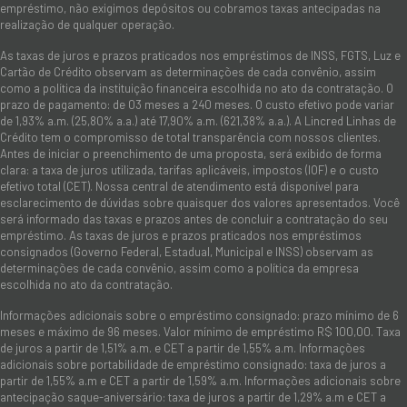
empréstimo, não exigimos depósitos ou cobramos taxas antecipadas na
realização de qualquer operação.
As taxas de juros e prazos praticados nos empréstimos de INSS, FGTS, Luz e
Cartão de Crédito observam as determinações de cada convênio, assim
como a política da instituição financeira escolhida no ato da contratação. O
prazo de pagamento: de 03 meses a 240 meses. O custo efetivo pode variar
de 1,93% a.m. (25,80% a.a.) até 17,90% a.m. (621,38% a.a.). A Lincred Linhas de
Crédito tem o compromisso de total transparência com nossos clientes.
Antes de iniciar o preenchimento de uma proposta, será exibido de forma
clara: a taxa de juros utilizada, tarifas aplicáveis, impostos (IOF) e o custo
efetivo total (CET). Nossa central de atendimento está disponível para
esclarecimento de dúvidas sobre quaisquer dos valores apresentados. Você
será informado das taxas e prazos antes de concluir a contratação do seu
empréstimo. As taxas de juros e prazos praticados nos empréstimos
consignados (Governo Federal, Estadual, Municipal e INSS) observam as
determinações de cada convênio, assim como a política da empresa
escolhida no ato da contratação.
Informações adicionais sobre o empréstimo consignado: prazo mínimo de 6
meses e máximo de 96 meses. Valor mínimo de empréstimo R$ 100,00. Taxa
de juros a partir de 1,51% a.m. e CET a partir de 1,55% a.m. Informações
adicionais sobre portabilidade de empréstimo consignado: taxa de juros a
partir de 1,55% a.m e CET a partir de 1,59% a.m. Informações adicionais sobre
antecipação saque-aniversário: taxa de juros a partir de 1,29% a.m e CET a