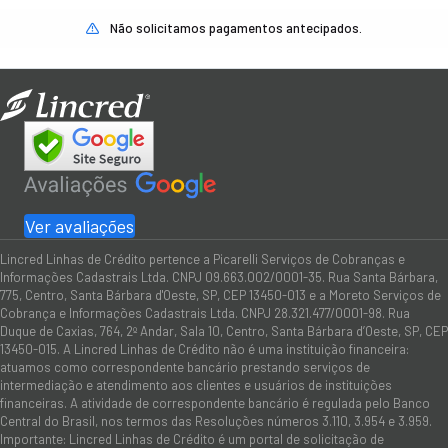
Não solicitamos pagamentos antecipados.
Ver avaliações
Lincred Linhas de Crédito pertence a Picarelli Serviços de Cobranças e
Informações Cadastrais Ltda. CNPJ 09.663.002/0001-35. Rua Santa Bárbara,
775, Centro, Santa Bárbara d'Oeste, SP, CEP 13450-013 e a Moreto Serviços de
Cobrança e Informações Cadastrais Ltda. CNPJ 28.321.477/0001-98. Rua
Duque de Caxias, 764, 2º Andar, Sala 10, Centro, Santa Bárbara d’Oeste, SP, CEP
13450-015. A Lincred Linhas de Crédito não é uma instituição financeira:
atuamos como correspondente bancário prestando serviços de
intermediação e atendimento aos clientes e usuários de instituições
financeiras. A atividade de correspondente bancário é regulada pelo Banco
Central do Brasil, nos termos das Resoluções números 3.110, 3.954 e 3.959.
Importante: Lincred Linhas de Crédito é um portal de solicitação de