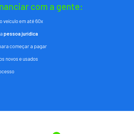
inanciar com a gente:
o veículo em até 60x
ra
pessoa jurídica
 para começar a pagar
os novos e usados
ocesso