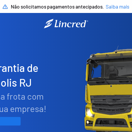
Não solicitamos pagamentos antecipados.
Saiba mais
antia de
olis RJ
ua frota com
sua empresa!