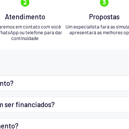
Atendimento
Propostas
aremos em contato com você
Um especialista fará as simul
hatsApp ou telefone para dar
apresentará as melhores o
continuidade
ento?
m ser financiados?
mento?