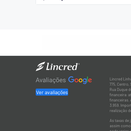
Lincred Linh
775, Centro,
Rua Duque de
Ver avaliações
financeira: 
financeiras.
3.959. Impor
realização d
As taxas de 
assim como a
pode variar 