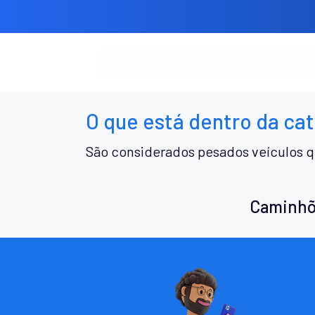
O que está dentro da ca
São considerados pesados veículos q
Caminhõ