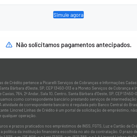
Simule agora
Não solicitamos pagamentos antecipados.
as de Crédito pertence a Picarelli Serviços de Cobranças e Informações Cadas
 Santa Bárbara d'Oeste, SP, CEP 13450-013 e a Moreto Serviços de Cobrança e 
 Caxias, 764, 2º Andar, Sala 10, Centro, Santa Bárbara d’Oeste, SP, CEP 13450-0
atuamos como correspondente bancário prestando serviços de intermediação e
 A atividade de correspondente bancário é regulada pelo Banco Central do Bra
tante: Lincred Linhas de Crédito é um portal de solicitação de empréstimo, 
e qualquer operação.
juros e prazos praticados nos empréstimos de INSS, FGTS, Luz e Cartão de C
 política da instituição financeira escolhida no ato da contratação. O prazo
de 1,93% a.m. (25,80% a.a.) até 17,90% a.m. (621,38% a.a.). A Lincred Linhas d