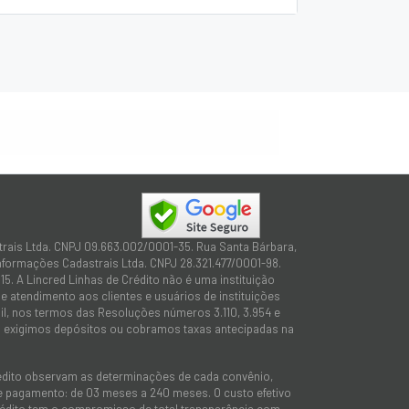
trais Ltda. CNPJ 09.663.002/0001-35. Rua Santa Bárbara,
Informações Cadastrais Ltda. CNPJ 28.321.477/0001-98.
15. A Lincred Linhas de Crédito não é uma instituição
 atendimento aos clientes e usuários de instituições
sil, nos termos das Resoluções números 3.110, 3.954 e
não exigimos depósitos ou cobramos taxas antecipadas na
rédito observam as determinações de cada convênio,
 de pagamento: de 03 meses a 240 meses. O custo efetivo
e Crédito tem o compromisso de total transparência com