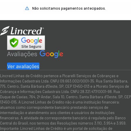
Não solicitamos pagamentos antecipados.
Ver avaliações
Lincred Linhas de Crédito pertence a Picarelli Serviços de Cobranças e
Informações Cadastrais Ltda. CNPJ 09.663.002/0001-35. Rua Santa Bárbara,
775, Centro, Santa Bárbara d'Oeste, SP, CEP 13450-013 e a Moreto Serviços de
Cobrança e Informações Cadastrais Ltda. CNPJ 28.321.477/0001-98. Rua
Duque de Caxias, 764, 2º Andar, Sala 10, Centro, Santa Bárbara d’Oeste, SP, CEP
13450-015. A Lincred Linhas de Crédito não é uma instituição financeira:
atuamos como correspondente bancário prestando serviços de
intermediação e atendimento aos clientes e usuários de instituições
financeiras. A atividade de correspondente bancário é regulada pelo Banco
Central do Brasil, nos termos das Resoluções números 3.110, 3.954 e 3.959.
Importante: Lincred Linhas de Crédito é um portal de solicitação de