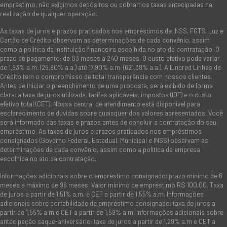
empréstimo, não exigimos depósitos ou cobramos taxas antecipadas na
realização de qualquer operação.
As taxas de juros e prazos praticados nos empréstimos de INSS, FGTS, Luz e
Cartão de Crédito observam as determinações de cada convênio, assim
como a política da instituição financeira escolhida no ato da contratação. O
prazo de pagamento: de 03 meses a 240 meses. O custo efetivo pode variar
de 1,93% a.m. (25,80% a.a.) até 17,90% a.m. (621,38% a.a.). A Lincred Linhas de
Crédito tem o compromisso de total transparência com nossos clientes.
Antes de iniciar o preenchimento de uma proposta, será exibido de forma
clara: a taxa de juros utilizada, tarifas aplicáveis, impostos (IOF) e o custo
efetivo total (CET). Nossa central de atendimento está disponível para
esclarecimento de dúvidas sobre quaisquer dos valores apresentados. Você
será informado das taxas e prazos antes de concluir a contratação do seu
empréstimo. As taxas de juros e prazos praticados nos empréstimos
consignados (Governo Federal, Estadual, Municipal e INSS) observam as
determinações de cada convênio, assim como a política da empresa
escolhida no ato da contratação.
Informações adicionais sobre o empréstimo consignado: prazo mínimo de 6
meses e máximo de 96 meses. Valor mínimo de empréstimo R$ 100,00. Taxa
de juros a partir de 1,51% a.m. e CET a partir de 1,55% a.m. Informações
adicionais sobre portabilidade de empréstimo consignado: taxa de juros a
partir de 1,55% a.m e CET a partir de 1,59% a.m. Informações adicionais sobre
antecipação saque-aniversário: taxa de juros a partir de 1,29% a.m e CET a