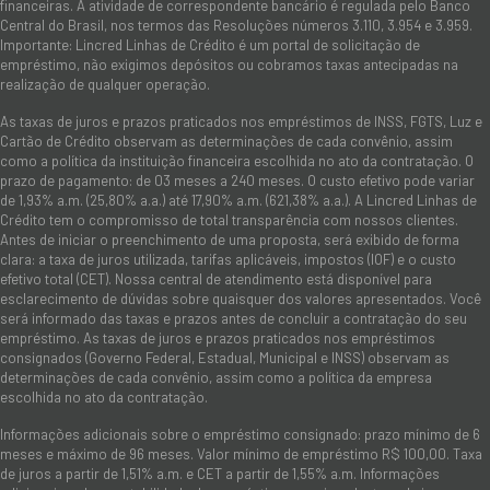
financeiras. A atividade de correspondente bancário é regulada pelo Banco
Central do Brasil, nos termos das Resoluções números 3.110, 3.954 e 3.959.
Importante: Lincred Linhas de Crédito é um portal de solicitação de
empréstimo, não exigimos depósitos ou cobramos taxas antecipadas na
realização de qualquer operação.
As taxas de juros e prazos praticados nos empréstimos de INSS, FGTS, Luz e
Cartão de Crédito observam as determinações de cada convênio, assim
como a política da instituição financeira escolhida no ato da contratação. O
prazo de pagamento: de 03 meses a 240 meses. O custo efetivo pode variar
de 1,93% a.m. (25,80% a.a.) até 17,90% a.m. (621,38% a.a.). A Lincred Linhas de
Crédito tem o compromisso de total transparência com nossos clientes.
Antes de iniciar o preenchimento de uma proposta, será exibido de forma
clara: a taxa de juros utilizada, tarifas aplicáveis, impostos (IOF) e o custo
efetivo total (CET). Nossa central de atendimento está disponível para
esclarecimento de dúvidas sobre quaisquer dos valores apresentados. Você
será informado das taxas e prazos antes de concluir a contratação do seu
empréstimo. As taxas de juros e prazos praticados nos empréstimos
consignados (Governo Federal, Estadual, Municipal e INSS) observam as
determinações de cada convênio, assim como a política da empresa
escolhida no ato da contratação.
Informações adicionais sobre o empréstimo consignado: prazo mínimo de 6
meses e máximo de 96 meses. Valor mínimo de empréstimo R$ 100,00. Taxa
de juros a partir de 1,51% a.m. e CET a partir de 1,55% a.m. Informações