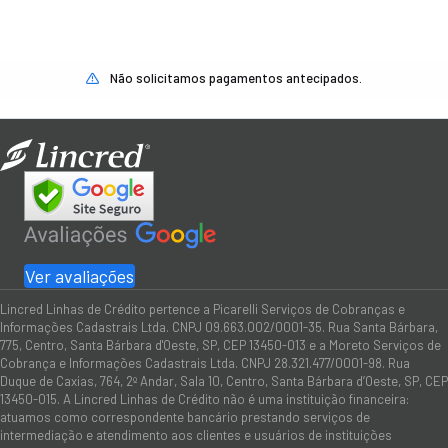
Não solicitamos pagamentos antecipados.
Ver avaliações
Lincred Linhas de Crédito pertence a Picarelli Serviços de Cobranças e
Informações Cadastrais Ltda. CNPJ 09.663.002/0001-35. Rua Santa Bárbara,
775, Centro, Santa Bárbara d'Oeste, SP, CEP 13450-013 e a Moreto Serviços de
Cobrança e Informações Cadastrais Ltda. CNPJ 28.321.477/0001-98. Rua
Duque de Caxias, 764, 2º Andar, Sala 10, Centro, Santa Bárbara d’Oeste, SP, CEP
13450-015. A Lincred Linhas de Crédito não é uma instituição financeira:
atuamos como correspondente bancário prestando serviços de
intermediação e atendimento aos clientes e usuários de instituições