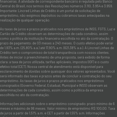
financeiras. A atividade de correspondente bancário é regulada pelo Banco
Central do Brasil, nos termos das Resoluções números 3.110, 3.954 e 3.959.
Importante: Lincred Linhas de Crédito é um portal de solicitação de
empréstimo, não exigimos depósitos ou cobramos taxas antecipadas na
realização de qualquer operação.
As taxas de juros e prazos praticados nos empréstimos de INSS, FGTS, Luz e
Cartão de Crédito observam as determinações de cada convênio, assim
como a política da instituição financeira escolhida no ato da contratação. O
prazo de pagamento: de 03 meses a 240 meses. O custo efetivo pode variar
de 1,93% a.m. (25,80% a.a.) até 17,90% a.m. (621,38% a.a.). A Lincred Linhas de
Crédito tem o compromisso de total transparência com nossos clientes.
Antes de iniciar o preenchimento de uma proposta, será exibido de forma
clara: a taxa de juros utilizada, tarifas aplicáveis, impostos (IOF) e o custo
efetivo total (CET). Nossa central de atendimento está disponível para
esclarecimento de dúvidas sobre quaisquer dos valores apresentados. Você
será informado das taxas e prazos antes de concluir a contratação do seu
empréstimo. As taxas de juros e prazos praticados nos empréstimos
consignados (Governo Federal, Estadual, Municipal e INSS) observam as
determinações de cada convênio, assim como a política da empresa
escolhida no ato da contratação.
Informações adicionais sobre o empréstimo consignado: prazo mínimo de 6
meses e máximo de 96 meses. Valor mínimo de empréstimo R$ 100,00. Taxa
de juros a partir de 1,51% a.m. e CET a partir de 1,55% a.m. Informações