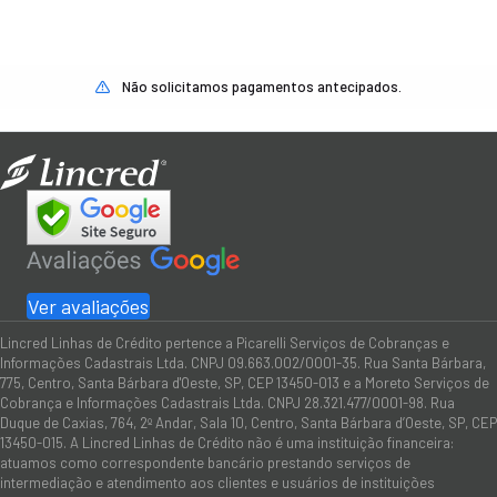
Não solicitamos pagamentos antecipados.
Ver avaliações
Lincred Linhas de Crédito pertence a Picarelli Serviços de Cobranças e
Informações Cadastrais Ltda. CNPJ 09.663.002/0001-35. Rua Santa Bárbara,
775, Centro, Santa Bárbara d'Oeste, SP, CEP 13450-013 e a Moreto Serviços de
Cobrança e Informações Cadastrais Ltda. CNPJ 28.321.477/0001-98. Rua
Duque de Caxias, 764, 2º Andar, Sala 10, Centro, Santa Bárbara d’Oeste, SP, CEP
13450-015. A Lincred Linhas de Crédito não é uma instituição financeira:
atuamos como correspondente bancário prestando serviços de
intermediação e atendimento aos clientes e usuários de instituições