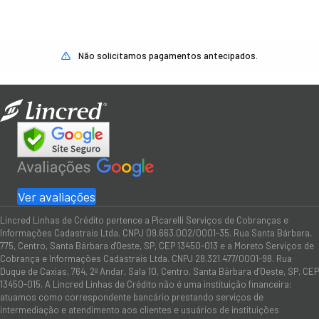
Não solicitamos pagamentos antecipados.
Ver avaliações
Lincred Linhas de Crédito pertence a Picarelli Serviços de Cobranças e
Informações Cadastrais Ltda. CNPJ 09.663.002/0001-35. Rua Santa Bárbara,
775, Centro, Santa Bárbara d'Oeste, SP, CEP 13450-013 e a Moreto Serviços de
Cobrança e Informações Cadastrais Ltda. CNPJ 28.321.477/0001-98. Rua
Duque de Caxias, 764, 2º Andar, Sala 10, Centro, Santa Bárbara d’Oeste, SP, CEP
13450-015. A Lincred Linhas de Crédito não é uma instituição financeira:
atuamos como correspondente bancário prestando serviços de
intermediação e atendimento aos clientes e usuários de instituições