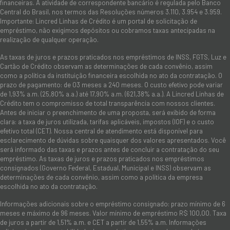
financeiras. A atividade de correspondente bancário é regulada pelo Banco
Central do Brasil, nos termos das Resoluções números 3.110, 3.954 e 3.959.
Importante: Lincred Linhas de Crédito é um portal de solicitação de
empréstimo, não exigimos depósitos ou cobramos taxas antecipadas na
realização de qualquer operação.
As taxas de juros e prazos praticados nos empréstimos de INSS, FGTS, Luz e
Cartão de Crédito observam as determinações de cada convênio, assim
como a política da instituição financeira escolhida no ato da contratação. O
prazo de pagamento: de 03 meses a 240 meses. O custo efetivo pode variar
de 1,93% a.m. (25,80% a.a.) até 17,90% a.m. (621,38% a.a.). A Lincred Linhas de
Crédito tem o compromisso de total transparência com nossos clientes.
Antes de iniciar o preenchimento de uma proposta, será exibido de forma
clara: a taxa de juros utilizada, tarifas aplicáveis, impostos (IOF) e o custo
efetivo total (CET). Nossa central de atendimento está disponível para
esclarecimento de dúvidas sobre quaisquer dos valores apresentados. Você
será informado das taxas e prazos antes de concluir a contratação do seu
empréstimo. As taxas de juros e prazos praticados nos empréstimos
consignados (Governo Federal, Estadual, Municipal e INSS) observam as
determinações de cada convênio, assim como a política da empresa
escolhida no ato da contratação.
Informações adicionais sobre o empréstimo consignado: prazo mínimo de 6
meses e máximo de 96 meses. Valor mínimo de empréstimo R$ 100,00. Taxa
de juros a partir de 1,51% a.m. e CET a partir de 1,55% a.m. Informações