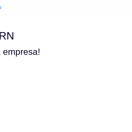
s
 RN
a empresa!