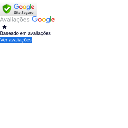
Baseado em
avaliações
Ver avaliações
Lincred Linhas de Crédito pertence a Picarelli Serviços d
d'Oeste, SP, CEP 13450-013 e a Moreto Serviços de Cobran
Santa Bárbara d’Oeste, SP, CEP 13450-015. A Lincred Linha
intermediação e atendimento aos clientes e usuários de inst
Resoluções números 3.110, 3.954 e 3.959. Importante: Linc
antecipadas na realização de qualquer operação.
As taxas de juros e prazos praticados nos empréstimos de
instituição financeira escolhida no ato da contratação. O 
(621,38% a.a.). A Lincred Linhas de Crédito tem o compromi
forma clara: a taxa de juros utilizada, tarifas aplicáveis, 
sobre quaisquer dos valores apresentados. Você será infor
empréstimos consignados (Governo Federal, Estadual, Muni