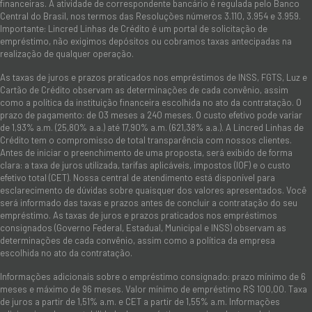
financeiras. A atividade de correspondente bancário é regulada pelo Banco
Central do Brasil, nos termos das Resoluções números 3.110, 3.954 e 3.959.
Importante: Lincred Linhas de Crédito é um portal de solicitação de
empréstimo, não exigimos depósitos ou cobramos taxas antecipadas na
realização de qualquer operação.
As taxas de juros e prazos praticados nos empréstimos de INSS, FGTS, Luz e
Cartão de Crédito observam as determinações de cada convênio, assim
como a política da instituição financeira escolhida no ato da contratação. O
prazo de pagamento: de 03 meses a 240 meses. O custo efetivo pode variar
de 1,93% a.m. (25,80% a.a.) até 17,90% a.m. (621,38% a.a.). A Lincred Linhas de
Crédito tem o compromisso de total transparência com nossos clientes.
Antes de iniciar o preenchimento de uma proposta, será exibido de forma
clara: a taxa de juros utilizada, tarifas aplicáveis, impostos (IOF) e o custo
efetivo total (CET). Nossa central de atendimento está disponível para
esclarecimento de dúvidas sobre quaisquer dos valores apresentados. Você
será informado das taxas e prazos antes de concluir a contratação do seu
empréstimo. As taxas de juros e prazos praticados nos empréstimos
consignados (Governo Federal, Estadual, Municipal e INSS) observam as
determinações de cada convênio, assim como a política da empresa
escolhida no ato da contratação.
Informações adicionais sobre o empréstimo consignado: prazo mínimo de 6
meses e máximo de 96 meses. Valor mínimo de empréstimo R$ 100,00. Taxa
de juros a partir de 1,51% a.m. e CET a partir de 1,55% a.m. Informações