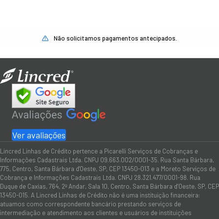
Não solicitamos pagamentos antecipados.
Ver avaliações
Lincred Linhas de Crédito pertence a Picarelli Serviços de Cobranças e
Informações Cadastrais Ltda. CNPJ 09.663.002/0001-35. Rua Santa Bárbara,
775, Centro, Santa Bárbara d'Oeste, SP, CEP 13450-013 e a Moreto Serviços de
Cobrança e Informações Cadastrais Ltda. CNPJ 28.321.477/0001-98. Rua
Duque de Caxias, 764, 2º Andar, Sala 10, Centro, Santa Bárbara d’Oeste, SP, CEP
13450-015. A Lincred Linhas de Crédito não é uma instituição financeira:
atuamos como correspondente bancário prestando serviços de
intermediação e atendimento aos clientes e usuários de instituições