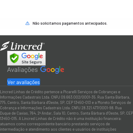
Não solicitamos pagamentos antecipados.
Ver avaliações
Lincred Linhas de Crédito pertence a Picarelli Serviços de Cobranças e
Informações Cadastrais Ltda. CNPJ 09.663.002/0001-35. Rua Santa Bárbara,
775, Centro, Santa Bárbara d'Oeste, SP, CEP 13450-013 e a Moreto Serviços de
Cobrança e Informações Cadastrais Ltda. CNPJ 28.321.477/0001-98. Rua
Duque de Caxias, 764, 2º Andar, Sala 10, Centro, Santa Bárbara d’Oeste, SP, CEP
13450-015. A Lincred Linhas de Crédito não é uma instituição financeira:
atuamos como correspondente bancário prestando serviços de
intermediação e atendimento aos clientes e usuários de instituições