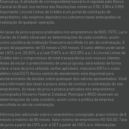
financeiras. A atividade de correspondente bancário é regulada pelo Banco
Central do Brasil, nos termos das Resoluções números 3.110, 3.954 e 3.959.
Importante: Lincred Linhas de Crédito é um portal de solicitação de
empréstimo, não exigimos depósitos ou cobramos taxas antecipadas na
realização de qualquer operação.
As taxas de juros e prazos praticados nos empréstimos de INSS, FGTS, Luz e
Cartão de Crédito observam as determinações de cada convênio, assim
como a política da instituição financeira escolhida no ato da contratação. O
prazo de pagamento: de 03 meses a 240 meses. O custo efetivo pode variar
de 1,93% a.m. (25,80% a.a.) até 17,90% a.m. (621,38% a.a.). A Lincred Linhas de
Crédito tem o compromisso de total transparência com nossos clientes.
Antes de iniciar o preenchimento de uma proposta, será exibido de forma
clara: a taxa de juros utilizada, tarifas aplicáveis, impostos (IOF) e o custo
efetivo total (CET). Nossa central de atendimento está disponível para
esclarecimento de dúvidas sobre quaisquer dos valores apresentados. Você
será informado das taxas e prazos antes de concluir a contratação do seu
empréstimo. As taxas de juros e prazos praticados nos empréstimos
consignados (Governo Federal, Estadual, Municipal e INSS) observam as
determinações de cada convênio, assim como a política da empresa
escolhida no ato da contratação.
Informações adicionais sobre o empréstimo consignado: prazo mínimo de 6
meses e máximo de 96 meses. Valor mínimo de empréstimo R$ 100,00. Taxa
de juros a partir de 1,51% a.m. e CET a partir de 1,55% a.m. Informações