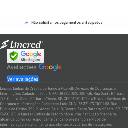
Não solicitamos pagamentos antecipados.
Ver avaliações
Lincred Linhas de Crédito pertence a Picarelli Serviços de Cobranças e
Informações Cadastrais Ltda. CNPJ 09.663.002/0001-35. Rua Santa Bárbara,
775, Centro, Santa Bárbara d'Oeste, SP, CEP 13450-013 e a Moreto Serviços de
Cobrança e Informações Cadastrais Ltda. CNPJ 28.321.477/0001-98. Rua
Duque de Caxias, 764, 2º Andar, Sala 10, Centro, Santa Bárbara d’Oeste, SP, CEP
13450-015. A Lincred Linhas de Crédito não é uma instituição financeira:
atuamos como correspondente bancário prestando serviços de
intermediação e atendimento aos clientes e usuários de instituições