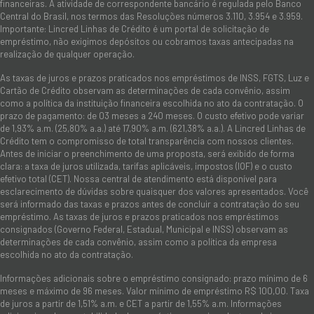
financeiras. A atividade de correspondente bancário é regulada pelo Banco
Central do Brasil, nos termos das Resoluções números 3.110, 3.954 e 3.959.
Importante: Lincred Linhas de Crédito é um portal de solicitação de
empréstimo, não exigimos depósitos ou cobramos taxas antecipadas na
realização de qualquer operação.
As taxas de juros e prazos praticados nos empréstimos de INSS, FGTS, Luz e
Cartão de Crédito observam as determinações de cada convênio, assim
como a política da instituição financeira escolhida no ato da contratação. O
prazo de pagamento: de 03 meses a 240 meses. O custo efetivo pode variar
de 1,93% a.m. (25,80% a.a.) até 17,90% a.m. (621,38% a.a.). A Lincred Linhas de
Crédito tem o compromisso de total transparência com nossos clientes.
Antes de iniciar o preenchimento de uma proposta, será exibido de forma
clara: a taxa de juros utilizada, tarifas aplicáveis, impostos (IOF) e o custo
efetivo total (CET). Nossa central de atendimento está disponível para
esclarecimento de dúvidas sobre quaisquer dos valores apresentados. Você
será informado das taxas e prazos antes de concluir a contratação do seu
empréstimo. As taxas de juros e prazos praticados nos empréstimos
consignados (Governo Federal, Estadual, Municipal e INSS) observam as
determinações de cada convênio, assim como a política da empresa
escolhida no ato da contratação.
Informações adicionais sobre o empréstimo consignado: prazo mínimo de 6
meses e máximo de 96 meses. Valor mínimo de empréstimo R$ 100,00. Taxa
de juros a partir de 1,51% a.m. e CET a partir de 1,55% a.m. Informações