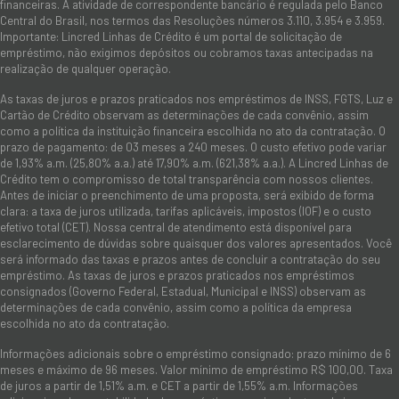
financeiras. A atividade de correspondente bancário é regulada pelo Banco
Central do Brasil, nos termos das Resoluções números 3.110, 3.954 e 3.959.
Importante: Lincred Linhas de Crédito é um portal de solicitação de
empréstimo, não exigimos depósitos ou cobramos taxas antecipadas na
realização de qualquer operação.
As taxas de juros e prazos praticados nos empréstimos de INSS, FGTS, Luz e
Cartão de Crédito observam as determinações de cada convênio, assim
como a política da instituição financeira escolhida no ato da contratação. O
prazo de pagamento: de 03 meses a 240 meses. O custo efetivo pode variar
de 1,93% a.m. (25,80% a.a.) até 17,90% a.m. (621,38% a.a.). A Lincred Linhas de
Crédito tem o compromisso de total transparência com nossos clientes.
Antes de iniciar o preenchimento de uma proposta, será exibido de forma
clara: a taxa de juros utilizada, tarifas aplicáveis, impostos (IOF) e o custo
efetivo total (CET). Nossa central de atendimento está disponível para
esclarecimento de dúvidas sobre quaisquer dos valores apresentados. Você
será informado das taxas e prazos antes de concluir a contratação do seu
empréstimo. As taxas de juros e prazos praticados nos empréstimos
consignados (Governo Federal, Estadual, Municipal e INSS) observam as
determinações de cada convênio, assim como a política da empresa
escolhida no ato da contratação.
Informações adicionais sobre o empréstimo consignado: prazo mínimo de 6
meses e máximo de 96 meses. Valor mínimo de empréstimo R$ 100,00. Taxa
de juros a partir de 1,51% a.m. e CET a partir de 1,55% a.m. Informações