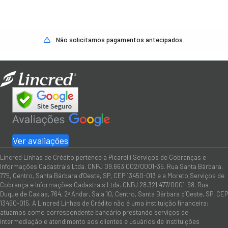
Não solicitamos pagamentos antecipados.
Ver avaliações
Lincred Linhas de Crédito pertence a Picarelli Serviços de Cobranças e
Informações Cadastrais Ltda. CNPJ 09.663.002/0001-35. Rua Santa Bárbara,
775, Centro, Santa Bárbara d'Oeste, SP, CEP 13450-013 e a Moreto Serviços de
Cobrança e Informações Cadastrais Ltda. CNPJ 28.321.477/0001-98. Rua
Duque de Caxias, 764, 2º Andar, Sala 10, Centro, Santa Bárbara d’Oeste, SP, CEP
13450-015. A Lincred Linhas de Crédito não é uma instituição financeira:
atuamos como correspondente bancário prestando serviços de
intermediação e atendimento aos clientes e usuários de instituições