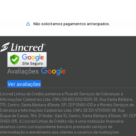
Não solicitamos pagamentos antecipados.
Ver avaliações
Lincred Linhas de Crédito pertence a Picarelli Serviços de Cobranças e
Informações Cadastrais Ltda. CNPJ 09.663.002/0001-35. Rua Santa Bárbara,
775, Centro, Santa Bárbara d'Oeste, SP, CEP 13450-013 e a Moreto Serviços de
Cobrança e Informações Cadastrais Ltda. CNPJ 28.321.477/0001-98. Rua
Duque de Caxias, 764, 2º Andar, Sala 10, Centro, Santa Bárbara d’Oeste, SP, CEP
13450-015. A Lincred Linhas de Crédito não é uma instituição financeira:
atuamos como correspondente bancário prestando serviços de
intermediação e atendimento aos clientes e usuários de instituições