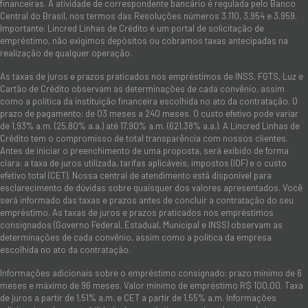
financeiras. A atividade de correspondente bancário é regulada pelo Banco
Central do Brasil, nos termos das Resoluções números 3.110, 3.954 e 3.959.
Importante: Lincred Linhas de Crédito é um portal de solicitação de
empréstimo, não exigimos depósitos ou cobramos taxas antecipadas na
realização de qualquer operação.
As taxas de juros e prazos praticados nos empréstimos de INSS, FGTS, Luz e
Cartão de Crédito observam as determinações de cada convênio, assim
como a política da instituição financeira escolhida no ato da contratação. O
prazo de pagamento: de 03 meses a 240 meses. O custo efetivo pode variar
de 1,93% a.m. (25,80% a.a.) até 17,90% a.m. (621,38% a.a.). A Lincred Linhas de
Crédito tem o compromisso de total transparência com nossos clientes.
Antes de iniciar o preenchimento de uma proposta, será exibido de forma
clara: a taxa de juros utilizada, tarifas aplicáveis, impostos (IOF) e o custo
efetivo total (CET). Nossa central de atendimento está disponível para
esclarecimento de dúvidas sobre quaisquer dos valores apresentados. Você
será informado das taxas e prazos antes de concluir a contratação do seu
empréstimo. As taxas de juros e prazos praticados nos empréstimos
consignados (Governo Federal, Estadual, Municipal e INSS) observam as
determinações de cada convênio, assim como a política da empresa
escolhida no ato da contratação.
Informações adicionais sobre o empréstimo consignado: prazo mínimo de 6
meses e máximo de 96 meses. Valor mínimo de empréstimo R$ 100,00. Taxa
de juros a partir de 1,51% a.m. e CET a partir de 1,55% a.m. Informações