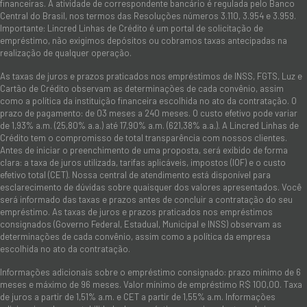
financeiras. A atividade de correspondente bancário é regulada pelo Banco
Central do Brasil, nos termos das Resoluções números 3.110, 3.954 e 3.959.
Importante: Lincred Linhas de Crédito é um portal de solicitação de
empréstimo, não exigimos depósitos ou cobramos taxas antecipadas na
realização de qualquer operação.
As taxas de juros e prazos praticados nos empréstimos de INSS, FGTS, Luz e
Cartão de Crédito observam as determinações de cada convênio, assim
como a política da instituição financeira escolhida no ato da contratação. O
prazo de pagamento: de 03 meses a 240 meses. O custo efetivo pode variar
de 1,93% a.m. (25,80% a.a.) até 17,90% a.m. (621,38% a.a.). A Lincred Linhas de
Crédito tem o compromisso de total transparência com nossos clientes.
Antes de iniciar o preenchimento de uma proposta, será exibido de forma
clara: a taxa de juros utilizada, tarifas aplicáveis, impostos (IOF) e o custo
efetivo total (CET). Nossa central de atendimento está disponível para
esclarecimento de dúvidas sobre quaisquer dos valores apresentados. Você
será informado das taxas e prazos antes de concluir a contratação do seu
empréstimo. As taxas de juros e prazos praticados nos empréstimos
consignados (Governo Federal, Estadual, Municipal e INSS) observam as
determinações de cada convênio, assim como a política da empresa
escolhida no ato da contratação.
Informações adicionais sobre o empréstimo consignado: prazo mínimo de 6
meses e máximo de 96 meses. Valor mínimo de empréstimo R$ 100,00. Taxa
de juros a partir de 1,51% a.m. e CET a partir de 1,55% a.m. Informações