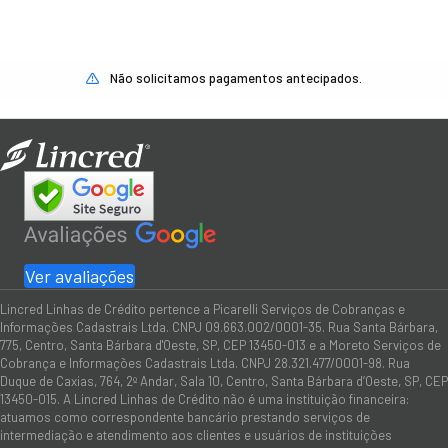
Não solicitamos pagamentos antecipados.
Ver avaliações
Lincred Linhas de Crédito pertence a Picarelli Serviços de Cobranças e
Informações Cadastrais Ltda. CNPJ 09.663.002/0001-35. Rua Santa Bárbara,
775, Centro, Santa Bárbara d'Oeste, SP, CEP 13450-013 e a Moreto Serviços de
Cobrança e Informações Cadastrais Ltda. CNPJ 28.321.477/0001-98. Rua
Duque de Caxias, 764, 2º Andar, Sala 10, Centro, Santa Bárbara d’Oeste, SP, CEP
13450-015. A Lincred Linhas de Crédito não é uma instituição financeira:
atuamos como correspondente bancário prestando serviços de
intermediação e atendimento aos clientes e usuários de instituições