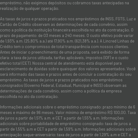
empréstimo, não exigimos depósitos ou cobramos taxas antecipadas na
realização de qualquer operação.
As taxas de juros e prazos praticados nos empréstimos de INSS, FGTS, Luz e
Cartão de Crédito observam as determinações de cada convênio, assim
como a política da instituição financeira escolhida no ato da contratação. O
prazo de pagamento: de 03 meses a 240 meses. O custo efetivo pode variar
de 1,93% a.m. (25,80% a.a.) até 17,90% a.m. (621,38% a.a.). A Lincred Linhas de
Crédito tem o compromisso de total transparência com nossos clientes.
Antes de iniciar o preenchimento de uma proposta, será exibido de forma
clara: a taxa de juros utilizada, tarifas aplicáveis, impostos (IOF) e o custo
efetivo total (CET). Nossa central de atendimento está disponível para
esclarecimento de dúvidas sobre quaisquer dos valores apresentados. Você
será informado das taxas e prazos antes de concluir a contratação do seu
empréstimo. As taxas de juros e prazos praticados nos empréstimos
consignados (Governo Federal, Estadual, Municipal e INSS) observam as
determinações de cada convênio, assim como a política da empresa
escolhida no ato da contratação.
Informações adicionais sobre o empréstimo consignado: prazo mínimo de 6
meses e máximo de 96 meses. Valor mínimo de empréstimo R$ 100,00. Taxa
de juros a partir de 1,51% a.m. e CET a partir de 1,55% a.m. Informações
adicionais sobre portabilidade de empréstimo consignado: taxa de juros a
partir de 1,55% a.m e CET a partir de 1,59% a.m. Informações adicionais sobre
antecipação saque-aniversário: taxa de juros a partir de 1,29% a.m e CET a