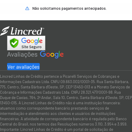
Não solicitamos pagamentos antecipados.
Ver avaliações
Lincred Linhas de Crédito pertence a Picarelli Serviços de Cobranças e
Informações Cadastrais Ltda. CNPJ 09.663.002/0001-35. Rua Santa Bárbara,
775, Centro, Santa Bárbara d'Oeste, SP, CEP 13450-013 e a Moreto Serviços de
Cobrança e Informações Cadastrais Ltda. CNPJ 28.321.477/0001-98. Rua
Duque de Caxias, 764, 2º Andar, Sala 10, Centro, Santa Bárbara d’Oeste, SP, CEP
13450-015. A Lincred Linhas de Crédito não é uma instituição financeira:
atuamos como correspondente bancário prestando serviços de
intermediação e atendimento aos clientes e usuários de instituições
financeiras. A atividade de correspondente bancário é regulada pelo Banco
Central do Brasil, nos termos das Resoluções números 3.110, 3.954 e 3.959.
Importante: Lincred Linhas de Crédito é um portal de solicitação de