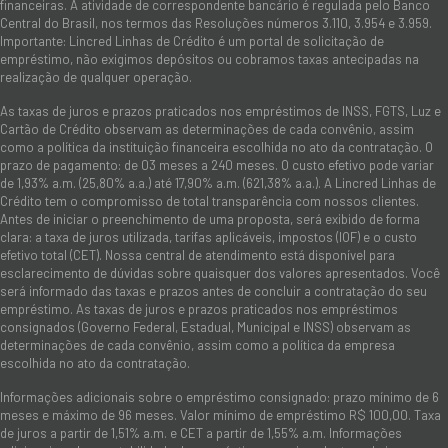
financeiras. A atividade de correspondente bancário é regulada pelo Banco
Central do Brasil, nos termos das Resoluções números 3.110, 3.954 e 3.959.
Importante: Lincred Linhas de Crédito é um portal de solicitação de
empréstimo, não exigimos depósitos ou cobramos taxas antecipadas na
realização de qualquer operação.
As taxas de juros e prazos praticados nos empréstimos de INSS, FGTS, Luz e
Cartão de Crédito observam as determinações de cada convênio, assim
como a política da instituição financeira escolhida no ato da contratação. O
prazo de pagamento: de 03 meses a 240 meses. O custo efetivo pode variar
de 1,93% a.m. (25,80% a.a.) até 17,90% a.m. (621,38% a.a.). A Lincred Linhas de
Crédito tem o compromisso de total transparência com nossos clientes.
Antes de iniciar o preenchimento de uma proposta, será exibido de forma
clara: a taxa de juros utilizada, tarifas aplicáveis, impostos (IOF) e o custo
efetivo total (CET). Nossa central de atendimento está disponível para
esclarecimento de dúvidas sobre quaisquer dos valores apresentados. Você
será informado das taxas e prazos antes de concluir a contratação do seu
empréstimo. As taxas de juros e prazos praticados nos empréstimos
consignados (Governo Federal, Estadual, Municipal e INSS) observam as
determinações de cada convênio, assim como a política da empresa
escolhida no ato da contratação.
Informações adicionais sobre o empréstimo consignado: prazo mínimo de 6
meses e máximo de 96 meses. Valor mínimo de empréstimo R$ 100,00. Taxa
de juros a partir de 1,51% a.m. e CET a partir de 1,55% a.m. Informações