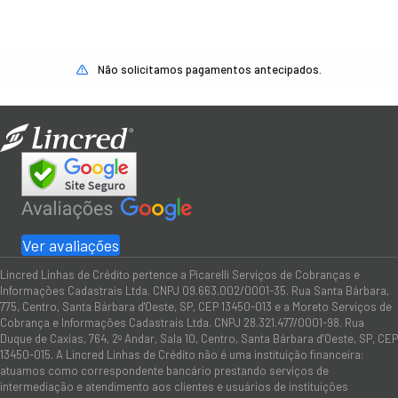
Não solicitamos pagamentos antecipados.
Ver avaliações
Lincred Linhas de Crédito pertence a Picarelli Serviços de Cobranças e
Informações Cadastrais Ltda. CNPJ 09.663.002/0001-35. Rua Santa Bárbara,
775, Centro, Santa Bárbara d'Oeste, SP, CEP 13450-013 e a Moreto Serviços de
Cobrança e Informações Cadastrais Ltda. CNPJ 28.321.477/0001-98. Rua
Duque de Caxias, 764, 2º Andar, Sala 10, Centro, Santa Bárbara d’Oeste, SP, CEP
13450-015. A Lincred Linhas de Crédito não é uma instituição financeira:
atuamos como correspondente bancário prestando serviços de
intermediação e atendimento aos clientes e usuários de instituições