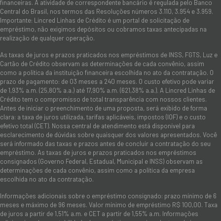
financeiras. A atividade de correspondente bancário é regulada pelo Banco
Central do Brasil, nos termos das Resoluções números 3.110, 3.954 e 3.959.
Importante: Lincred Linhas de Crédito é um portal de solicitação de
empréstimo, não exigimos depósitos ou cobramos taxas antecipadas na
realização de qualquer operação.
As taxas de juros e prazos praticados nos empréstimos de INSS, FGTS, Luz e
Cartão de Crédito observam as determinações de cada convênio, assim
como a política da instituição financeira escolhida no ato da contratação. O
prazo de pagamento: de 03 meses a 240 meses. O custo efetivo pode variar
de 1,93% a.m. (25,80% a.a.) até 17,90% a.m. (621,38% a.a.). A Lincred Linhas de
Crédito tem o compromisso de total transparência com nossos clientes.
Antes de iniciar o preenchimento de uma proposta, será exibido de forma
clara: a taxa de juros utilizada, tarifas aplicáveis, impostos (IOF) e o custo
efetivo total (CET). Nossa central de atendimento está disponível para
esclarecimento de dúvidas sobre quaisquer dos valores apresentados. Você
será informado das taxas e prazos antes de concluir a contratação do seu
empréstimo. As taxas de juros e prazos praticados nos empréstimos
consignados (Governo Federal, Estadual, Municipal e INSS) observam as
determinações de cada convênio, assim como a política da empresa
escolhida no ato da contratação.
Informações adicionais sobre o empréstimo consignado: prazo mínimo de 6
meses e máximo de 96 meses. Valor mínimo de empréstimo R$ 100,00. Taxa
de juros a partir de 1,51% a.m. e CET a partir de 1,55% a.m. Informações