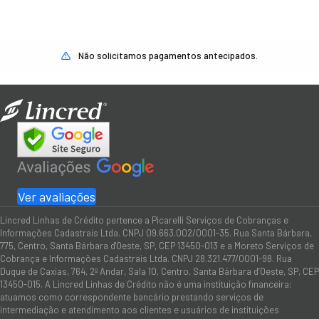
Não solicitamos pagamentos antecipados.
Ver avaliações
Lincred Linhas de Crédito pertence a Picarelli Serviços de Cobranças e
Informações Cadastrais Ltda. CNPJ 09.663.002/0001-35. Rua Santa Bárbara,
775, Centro, Santa Bárbara d'Oeste, SP, CEP 13450-013 e a Moreto Serviços de
Cobrança e Informações Cadastrais Ltda. CNPJ 28.321.477/0001-98. Rua
Duque de Caxias, 764, 2º Andar, Sala 10, Centro, Santa Bárbara d’Oeste, SP, CEP
13450-015. A Lincred Linhas de Crédito não é uma instituição financeira:
atuamos como correspondente bancário prestando serviços de
intermediação e atendimento aos clientes e usuários de instituições