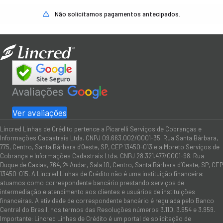
Não solicitamos pagamentos antecipados.
Ver avaliações
Lincred Linhas de Crédito pertence a Picarelli Serviços de Cobranças e
Informações Cadastrais Ltda. CNPJ 09.663.002/0001-35. Rua Santa Bárbara,
775, Centro, Santa Bárbara d'Oeste, SP, CEP 13450-013 e a Moreto Serviços de
Cobrança e Informações Cadastrais Ltda. CNPJ 28.321.477/0001-98. Rua
Duque de Caxias, 764, 2º Andar, Sala 10, Centro, Santa Bárbara d’Oeste, SP, CEP
13450-015. A Lincred Linhas de Crédito não é uma instituição financeira:
atuamos como correspondente bancário prestando serviços de
intermediação e atendimento aos clientes e usuários de instituições
financeiras. A atividade de correspondente bancário é regulada pelo Banco
Central do Brasil, nos termos das Resoluções números 3.110, 3.954 e 3.959.
Importante: Lincred Linhas de Crédito é um portal de solicitação de