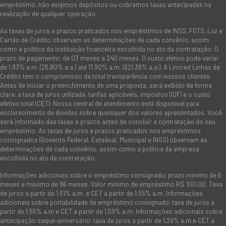
empréstimo, não exigimos depósitos ou cobramos taxas antecipadas na
realização de qualquer operação.
As taxas de juros e prazos praticados nos empréstimos de INSS, FGTS, Luz e
Cartão de Crédito observam as determinações de cada convênio, assim
como a política da instituição financeira escolhida no ato da contratação. O
prazo de pagamento: de 03 meses a 240 meses. O custo efetivo pode variar
de 1,93% a.m. (25,80% a.a.) até 17,90% a.m. (621,38% a.a.). A Lincred Linhas de
Crédito tem o compromisso de total transparência com nossos clientes.
Antes de iniciar o preenchimento de uma proposta, será exibido de forma
clara: a taxa de juros utilizada, tarifas aplicáveis, impostos (IOF) e o custo
efetivo total (CET). Nossa central de atendimento está disponível para
esclarecimento de dúvidas sobre quaisquer dos valores apresentados. Você
será informado das taxas e prazos antes de concluir a contratação do seu
empréstimo. As taxas de juros e prazos praticados nos empréstimos
consignados (Governo Federal, Estadual, Municipal e INSS) observam as
determinações de cada convênio, assim como a política da empresa
escolhida no ato da contratação.
Informações adicionais sobre o empréstimo consignado: prazo mínimo de 6
meses e máximo de 96 meses. Valor mínimo de empréstimo R$ 100,00. Taxa
de juros a partir de 1,51% a.m. e CET a partir de 1,55% a.m. Informações
adicionais sobre portabilidade de empréstimo consignado: taxa de juros a
partir de 1,55% a.m e CET a partir de 1,59% a.m. Informações adicionais sobre
antecipação saque-aniversário: taxa de juros a partir de 1,29% a.m e CET a