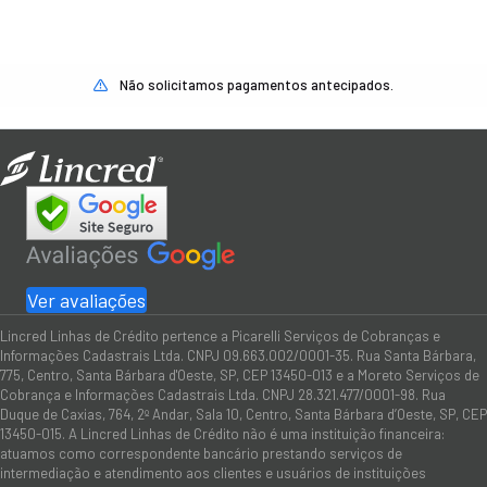
Não solicitamos pagamentos antecipados.
Ver avaliações
Lincred Linhas de Crédito pertence a Picarelli Serviços de Cobranças e
Informações Cadastrais Ltda. CNPJ 09.663.002/0001-35. Rua Santa Bárbara,
775, Centro, Santa Bárbara d'Oeste, SP, CEP 13450-013 e a Moreto Serviços de
Cobrança e Informações Cadastrais Ltda. CNPJ 28.321.477/0001-98. Rua
Duque de Caxias, 764, 2º Andar, Sala 10, Centro, Santa Bárbara d’Oeste, SP, CEP
13450-015. A Lincred Linhas de Crédito não é uma instituição financeira:
atuamos como correspondente bancário prestando serviços de
intermediação e atendimento aos clientes e usuários de instituições