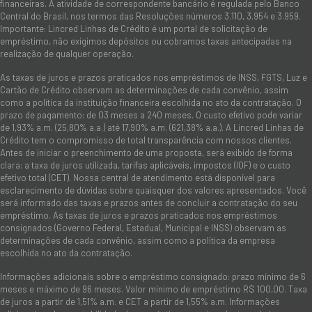
financeiras. A atividade de correspondente bancário é regulada pelo Banco
Central do Brasil, nos termos das Resoluções números 3.110, 3.954 e 3.959.
Importante: Lincred Linhas de Crédito é um portal de solicitação de
empréstimo, não exigimos depósitos ou cobramos taxas antecipadas na
realização de qualquer operação.
As taxas de juros e prazos praticados nos empréstimos de INSS, FGTS, Luz e
Cartão de Crédito observam as determinações de cada convênio, assim
como a política da instituição financeira escolhida no ato da contratação. O
prazo de pagamento: de 03 meses a 240 meses. O custo efetivo pode variar
de 1,93% a.m. (25,80% a.a.) até 17,90% a.m. (621,38% a.a.). A Lincred Linhas de
Crédito tem o compromisso de total transparência com nossos clientes.
Antes de iniciar o preenchimento de uma proposta, será exibido de forma
clara: a taxa de juros utilizada, tarifas aplicáveis, impostos (IOF) e o custo
efetivo total (CET). Nossa central de atendimento está disponível para
esclarecimento de dúvidas sobre quaisquer dos valores apresentados. Você
será informado das taxas e prazos antes de concluir a contratação do seu
empréstimo. As taxas de juros e prazos praticados nos empréstimos
consignados (Governo Federal, Estadual, Municipal e INSS) observam as
determinações de cada convênio, assim como a política da empresa
escolhida no ato da contratação.
Informações adicionais sobre o empréstimo consignado: prazo mínimo de 6
meses e máximo de 96 meses. Valor mínimo de empréstimo R$ 100,00. Taxa
de juros a partir de 1,51% a.m. e CET a partir de 1,55% a.m. Informações