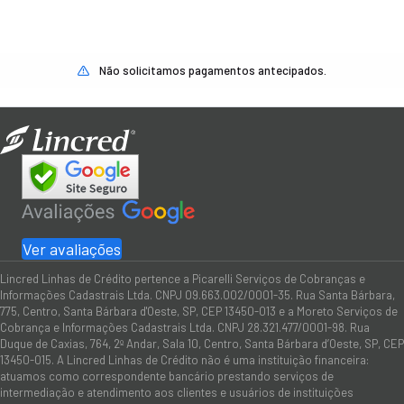
Não solicitamos pagamentos antecipados.
Ver avaliações
Lincred Linhas de Crédito pertence a Picarelli Serviços de Cobranças e
Informações Cadastrais Ltda. CNPJ 09.663.002/0001-35. Rua Santa Bárbara,
775, Centro, Santa Bárbara d'Oeste, SP, CEP 13450-013 e a Moreto Serviços de
Cobrança e Informações Cadastrais Ltda. CNPJ 28.321.477/0001-98. Rua
Duque de Caxias, 764, 2º Andar, Sala 10, Centro, Santa Bárbara d’Oeste, SP, CEP
13450-015. A Lincred Linhas de Crédito não é uma instituição financeira:
atuamos como correspondente bancário prestando serviços de
intermediação e atendimento aos clientes e usuários de instituições