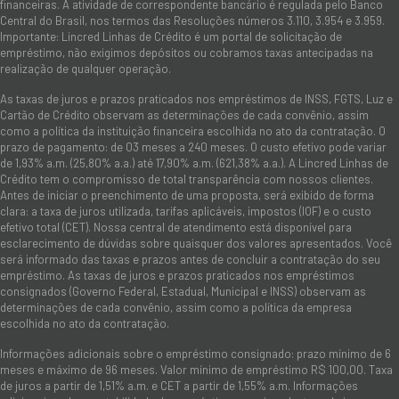
financeiras. A atividade de correspondente bancário é regulada pelo Banco
Central do Brasil, nos termos das Resoluções números 3.110, 3.954 e 3.959.
Importante: Lincred Linhas de Crédito é um portal de solicitação de
empréstimo, não exigimos depósitos ou cobramos taxas antecipadas na
realização de qualquer operação.
As taxas de juros e prazos praticados nos empréstimos de INSS, FGTS, Luz e
Cartão de Crédito observam as determinações de cada convênio, assim
como a política da instituição financeira escolhida no ato da contratação. O
prazo de pagamento: de 03 meses a 240 meses. O custo efetivo pode variar
de 1,93% a.m. (25,80% a.a.) até 17,90% a.m. (621,38% a.a.). A Lincred Linhas de
Crédito tem o compromisso de total transparência com nossos clientes.
Antes de iniciar o preenchimento de uma proposta, será exibido de forma
clara: a taxa de juros utilizada, tarifas aplicáveis, impostos (IOF) e o custo
efetivo total (CET). Nossa central de atendimento está disponível para
esclarecimento de dúvidas sobre quaisquer dos valores apresentados. Você
será informado das taxas e prazos antes de concluir a contratação do seu
empréstimo. As taxas de juros e prazos praticados nos empréstimos
consignados (Governo Federal, Estadual, Municipal e INSS) observam as
determinações de cada convênio, assim como a política da empresa
escolhida no ato da contratação.
Informações adicionais sobre o empréstimo consignado: prazo mínimo de 6
meses e máximo de 96 meses. Valor mínimo de empréstimo R$ 100,00. Taxa
de juros a partir de 1,51% a.m. e CET a partir de 1,55% a.m. Informações