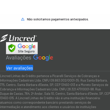
Não solicitamos pagamentos antecipados.
Ver avaliações
Lincred Linhas de Crédito pertence a Picarelli Serviços de Cobranças e
Informações Cadastrais Ltda. CNPJ 09.663.002/0001-35. Rua Santa Bárbara,
775, Centro, Santa Bárbara d'Oeste, SP, CEP 13450-013 e a Moreto Serviços de
Cobrança e Informações Cadastrais Ltda. CNPJ 28.321.477/0001-98. Rua
Duque de Caxias, 764, 2º Andar, Sala 10, Centro, Santa Bárbara d’Oeste, SP, CEP
13450-015. A Lincred Linhas de Crédito não é uma instituição financeira:
atuamos como correspondente bancário prestando serviços de
intermediação e atendimento aos clientes e usuários de instituições