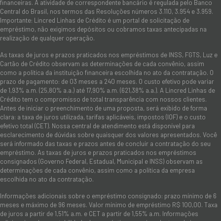
financeiras. A atividade de correspondente bancário é regulada pelo Banco
Central do Brasil, nos termos das Resoluções números 3.110, 3.954 e 3.959.
Importante: Lincred Linhas de Crédito é um portal de solicitação de
empréstimo, não exigimos depósitos ou cobramos taxas antecipadas na
realização de qualquer operação.
As taxas de juros e prazos praticados nos empréstimos de INSS, FGTS, Luz e
Cartão de Crédito observam as determinações de cada convênio, assim
como a política da instituição financeira escolhida no ato da contratação. O
prazo de pagamento: de 03 meses a 240 meses. O custo efetivo pode variar
de 1,93% a.m. (25,80% a.a.) até 17,90% a.m. (621,38% a.a.). A Lincred Linhas de
Crédito tem o compromisso de total transparência com nossos clientes.
Antes de iniciar o preenchimento de uma proposta, será exibido de forma
clara: a taxa de juros utilizada, tarifas aplicáveis, impostos (IOF) e o custo
efetivo total (CET). Nossa central de atendimento está disponível para
esclarecimento de dúvidas sobre quaisquer dos valores apresentados. Você
será informado das taxas e prazos antes de concluir a contratação do seu
empréstimo. As taxas de juros e prazos praticados nos empréstimos
consignados (Governo Federal, Estadual, Municipal e INSS) observam as
determinações de cada convênio, assim como a política da empresa
escolhida no ato da contratação.
Informações adicionais sobre o empréstimo consignado: prazo mínimo de 6
meses e máximo de 96 meses. Valor mínimo de empréstimo R$ 100,00. Taxa
de juros a partir de 1,51% a.m. e CET a partir de 1,55% a.m. Informações