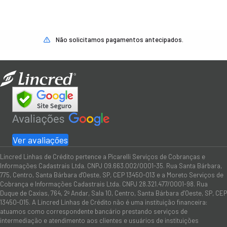
Não solicitamos pagamentos antecipados.
Ver avaliações
Lincred Linhas de Crédito pertence a Picarelli Serviços de Cobranças e
Informações Cadastrais Ltda. CNPJ 09.663.002/0001-35. Rua Santa Bárbara,
775, Centro, Santa Bárbara d'Oeste, SP, CEP 13450-013 e a Moreto Serviços de
Cobrança e Informações Cadastrais Ltda. CNPJ 28.321.477/0001-98. Rua
Duque de Caxias, 764, 2º Andar, Sala 10, Centro, Santa Bárbara d’Oeste, SP, CEP
13450-015. A Lincred Linhas de Crédito não é uma instituição financeira:
atuamos como correspondente bancário prestando serviços de
intermediação e atendimento aos clientes e usuários de instituições