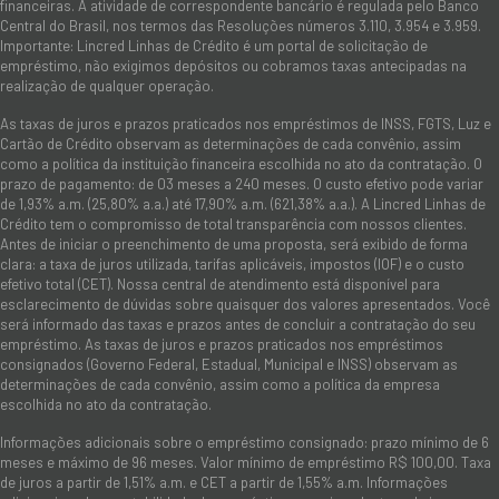
financeiras. A atividade de correspondente bancário é regulada pelo Banco
Central do Brasil, nos termos das Resoluções números 3.110, 3.954 e 3.959.
Importante: Lincred Linhas de Crédito é um portal de solicitação de
empréstimo, não exigimos depósitos ou cobramos taxas antecipadas na
realização de qualquer operação.
As taxas de juros e prazos praticados nos empréstimos de INSS, FGTS, Luz e
Cartão de Crédito observam as determinações de cada convênio, assim
como a política da instituição financeira escolhida no ato da contratação. O
prazo de pagamento: de 03 meses a 240 meses. O custo efetivo pode variar
de 1,93% a.m. (25,80% a.a.) até 17,90% a.m. (621,38% a.a.). A Lincred Linhas de
Crédito tem o compromisso de total transparência com nossos clientes.
Antes de iniciar o preenchimento de uma proposta, será exibido de forma
clara: a taxa de juros utilizada, tarifas aplicáveis, impostos (IOF) e o custo
efetivo total (CET). Nossa central de atendimento está disponível para
esclarecimento de dúvidas sobre quaisquer dos valores apresentados. Você
será informado das taxas e prazos antes de concluir a contratação do seu
empréstimo. As taxas de juros e prazos praticados nos empréstimos
consignados (Governo Federal, Estadual, Municipal e INSS) observam as
determinações de cada convênio, assim como a política da empresa
escolhida no ato da contratação.
Informações adicionais sobre o empréstimo consignado: prazo mínimo de 6
meses e máximo de 96 meses. Valor mínimo de empréstimo R$ 100,00. Taxa
de juros a partir de 1,51% a.m. e CET a partir de 1,55% a.m. Informações