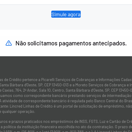
Simule agora
Não solicitamos pagamentos antecipados.
as de Crédito pertence a Picarelli Serviços de Cobranças e Informações Cadas
 Santa Bárbara d'Oeste, SP, CEP 13450-013 e a Moreto Serviços de Cobrança e 
 Caxias, 764, 2º Andar, Sala 10, Centro, Santa Bárbara d’Oeste, SP, CEP 13450-0
atuamos como correspondente bancário prestando serviços de intermediação e
 A atividade de correspondente bancário é regulada pelo Banco Central do Bra
tante: Lincred Linhas de Crédito é um portal de solicitação de empréstimo, 
e qualquer operação.
juros e prazos praticados nos empréstimos de INSS, FGTS, Luz e Cartão de C
 política da instituição financeira escolhida no ato da contratação. O prazo
de 1,93% a.m. (25,80% a.a.) até 17,90% a.m. (621,38% a.a.). A Lincred Linhas d