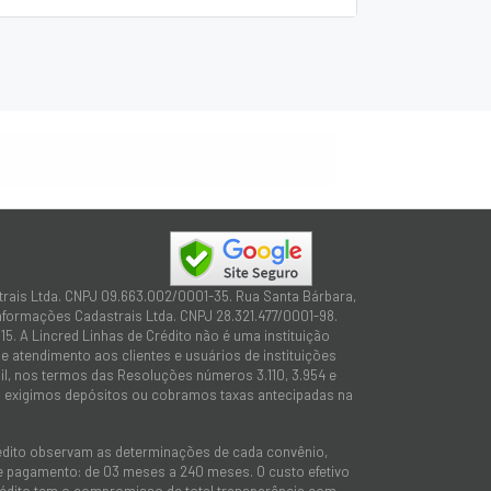
trais Ltda. CNPJ 09.663.002/0001-35. Rua Santa Bárbara,
Informações Cadastrais Ltda. CNPJ 28.321.477/0001-98.
15. A Lincred Linhas de Crédito não é uma instituição
 atendimento aos clientes e usuários de instituições
sil, nos termos das Resoluções números 3.110, 3.954 e
não exigimos depósitos ou cobramos taxas antecipadas na
rédito observam as determinações de cada convênio,
 de pagamento: de 03 meses a 240 meses. O custo efetivo
e Crédito tem o compromisso de total transparência com