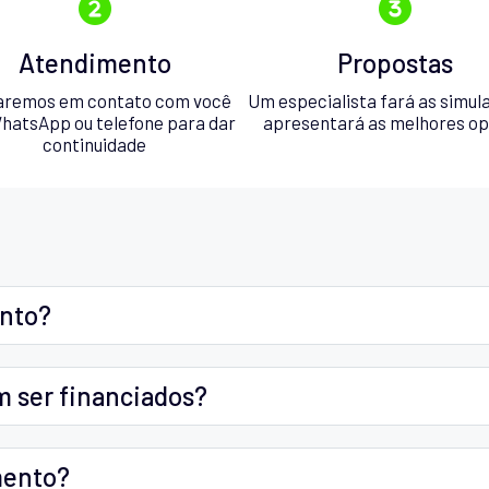
Atendimento
Propostas
aremos em contato com você
Um especialista fará as simul
hatsApp ou telefone para dar
apresentará as melhores o
continuidade
ento?
m ser financiados?
mento?