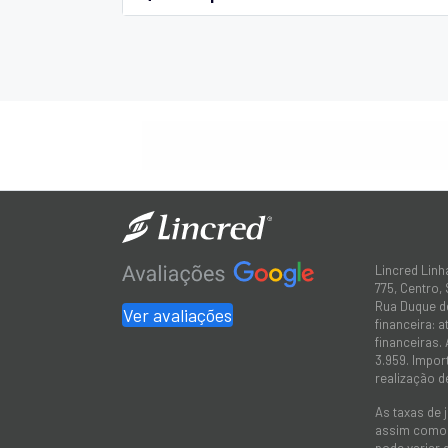
Lincred Linh
775, Centro,
Rua Duque de
Ver avaliações
financeira: 
financeiras.
3.959. Impor
realização d
As taxas de 
assim como a
pode variar 