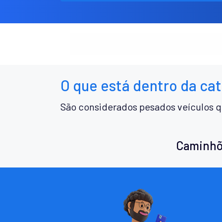
O que está dentro da ca
São considerados pesados veículos q
Caminhõ