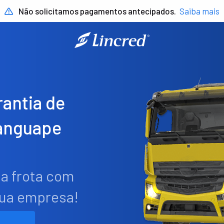
Não solicitamos pagamentos antecipados.
Saiba mais
antia de
anguape
ua frota com
sua empresa!