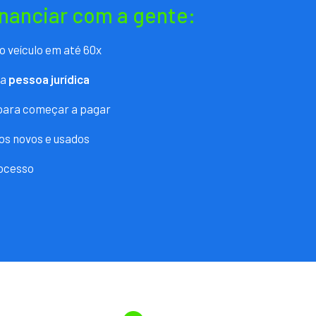
inanciar com a gente:
o veículo em até 60x
ra
pessoa jurídica
 para começar a pagar
os novos e usados
ocesso