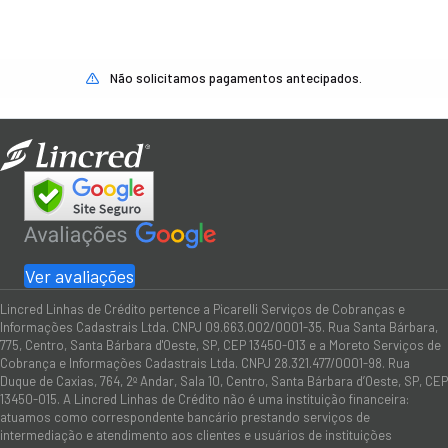
Não solicitamos pagamentos antecipados.
Ver avaliações
Lincred Linhas de Crédito pertence a Picarelli Serviços de Cobranças e
Informações Cadastrais Ltda. CNPJ 09.663.002/0001-35. Rua Santa Bárbara,
775, Centro, Santa Bárbara d'Oeste, SP, CEP 13450-013 e a Moreto Serviços de
Cobrança e Informações Cadastrais Ltda. CNPJ 28.321.477/0001-98. Rua
Duque de Caxias, 764, 2º Andar, Sala 10, Centro, Santa Bárbara d’Oeste, SP, CEP
13450-015. A Lincred Linhas de Crédito não é uma instituição financeira:
atuamos como correspondente bancário prestando serviços de
intermediação e atendimento aos clientes e usuários de instituições