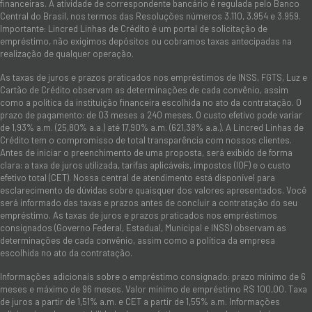
financeiras. A atividade de correspondente bancário é regulada pelo Banco
Central do Brasil, nos termos das Resoluções números 3.110, 3.954 e 3.959.
Importante: Lincred Linhas de Crédito é um portal de solicitação de
empréstimo, não exigimos depósitos ou cobramos taxas antecipadas na
realização de qualquer operação.
As taxas de juros e prazos praticados nos empréstimos de INSS, FGTS, Luz e
Cartão de Crédito observam as determinações de cada convênio, assim
como a política da instituição financeira escolhida no ato da contratação. O
prazo de pagamento: de 03 meses a 240 meses. O custo efetivo pode variar
de 1,93% a.m. (25,80% a.a.) até 17,90% a.m. (621,38% a.a.). A Lincred Linhas de
Crédito tem o compromisso de total transparência com nossos clientes.
Antes de iniciar o preenchimento de uma proposta, será exibido de forma
clara: a taxa de juros utilizada, tarifas aplicáveis, impostos (IOF) e o custo
efetivo total (CET). Nossa central de atendimento está disponível para
esclarecimento de dúvidas sobre quaisquer dos valores apresentados. Você
será informado das taxas e prazos antes de concluir a contratação do seu
empréstimo. As taxas de juros e prazos praticados nos empréstimos
consignados (Governo Federal, Estadual, Municipal e INSS) observam as
determinações de cada convênio, assim como a política da empresa
escolhida no ato da contratação.
Informações adicionais sobre o empréstimo consignado: prazo mínimo de 6
meses e máximo de 96 meses. Valor mínimo de empréstimo R$ 100,00. Taxa
de juros a partir de 1,51% a.m. e CET a partir de 1,55% a.m. Informações