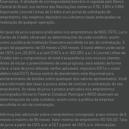
financeiras. A atividade de correspondente bancário é regulada pelo Banco
Central do Brasil, nos termos das Resoluções números 3.110, 3.954 e 3.959.
Importante: Lincred Linhas de Crédito é um portal de solicitação de
empréstimo, não exigimos depósitos ou cobramos taxas antecipadas na
realização de qualquer operação.
As taxas de juros e prazos praticados nos empréstimos de INSS, FGTS, Luz e
Cartão de Crédito observam as determinações de cada convênio, assim
como a política da instituição financeira escolhida no ato da contratação. O
prazo de pagamento: de 03 meses a 240 meses. O custo efetivo pode variar
de 1,93% a.m. (25,80% a.a.) até 17,90% a.m. (621,38% a.a.). A Lincred Linhas de
Crédito tem o compromisso de total transparência com nossos clientes.
Antes de iniciar o preenchimento de uma proposta, será exibido de forma
clara: a taxa de juros utilizada, tarifas aplicáveis, impostos (IOF) e o custo
efetivo total (CET). Nossa central de atendimento está disponível para
esclarecimento de dúvidas sobre quaisquer dos valores apresentados. Você
será informado das taxas e prazos antes de concluir a contratação do seu
empréstimo. As taxas de juros e prazos praticados nos empréstimos
consignados (Governo Federal, Estadual, Municipal e INSS) observam as
determinações de cada convênio, assim como a política da empresa
escolhida no ato da contratação.
Informações adicionais sobre o empréstimo consignado: prazo mínimo de 6
meses e máximo de 96 meses. Valor mínimo de empréstimo R$ 100,00. Taxa
de juros a partir de 1,51% a.m. e CET a partir de 1,55% a.m. Informações