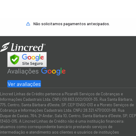
Não solicitamos pagamentos antecipados.
Ver avaliações
Lincred Linhas de Crédito pertence a Picarelli Serviços de Cobranças e
Informações Cadastrais Ltda. CNPJ 09.663.002/0001-35. Rua Santa Bárbara,
775, Centro, Santa Bárbara d'Oeste, SP, CEP 13450-013 e a Moreto Serviços de
Cobrança e Informações Cadastrais Ltda. CNPJ 28.321.477/0001-98. Rua
Duque de Caxias, 764, 2º Andar, Sala 10, Centro, Santa Bárbara d’Oeste, SP, CEP
13450-015. A Lincred Linhas de Crédito não é uma instituição financeira:
atuamos como correspondente bancário prestando serviços de
intermediação e atendimento aos clientes e usuários de instituições