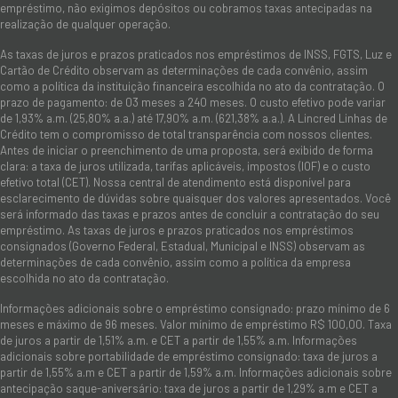
empréstimo, não exigimos depósitos ou cobramos taxas antecipadas na
realização de qualquer operação.
As taxas de juros e prazos praticados nos empréstimos de INSS, FGTS, Luz e
Cartão de Crédito observam as determinações de cada convênio, assim
como a política da instituição financeira escolhida no ato da contratação. O
prazo de pagamento: de 03 meses a 240 meses. O custo efetivo pode variar
de 1,93% a.m. (25,80% a.a.) até 17,90% a.m. (621,38% a.a.). A Lincred Linhas de
Crédito tem o compromisso de total transparência com nossos clientes.
Antes de iniciar o preenchimento de uma proposta, será exibido de forma
clara: a taxa de juros utilizada, tarifas aplicáveis, impostos (IOF) e o custo
efetivo total (CET). Nossa central de atendimento está disponível para
esclarecimento de dúvidas sobre quaisquer dos valores apresentados. Você
será informado das taxas e prazos antes de concluir a contratação do seu
empréstimo. As taxas de juros e prazos praticados nos empréstimos
consignados (Governo Federal, Estadual, Municipal e INSS) observam as
determinações de cada convênio, assim como a política da empresa
escolhida no ato da contratação.
Informações adicionais sobre o empréstimo consignado: prazo mínimo de 6
meses e máximo de 96 meses. Valor mínimo de empréstimo R$ 100,00. Taxa
de juros a partir de 1,51% a.m. e CET a partir de 1,55% a.m. Informações
adicionais sobre portabilidade de empréstimo consignado: taxa de juros a
partir de 1,55% a.m e CET a partir de 1,59% a.m. Informações adicionais sobre
antecipação saque-aniversário: taxa de juros a partir de 1,29% a.m e CET a