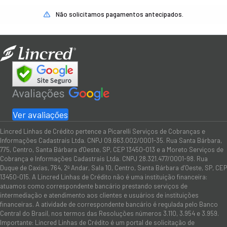
Não solicitamos pagamentos antecipados.
Ver avaliações
Lincred Linhas de Crédito pertence a Picarelli Serviços de Cobranças e
Informações Cadastrais Ltda. CNPJ 09.663.002/0001-35. Rua Santa Bárbara,
775, Centro, Santa Bárbara d'Oeste, SP, CEP 13450-013 e a Moreto Serviços de
Cobrança e Informações Cadastrais Ltda. CNPJ 28.321.477/0001-98. Rua
Duque de Caxias, 764, 2º Andar, Sala 10, Centro, Santa Bárbara d’Oeste, SP, CEP
13450-015. A Lincred Linhas de Crédito não é uma instituição financeira:
atuamos como correspondente bancário prestando serviços de
intermediação e atendimento aos clientes e usuários de instituições
financeiras. A atividade de correspondente bancário é regulada pelo Banco
Central do Brasil, nos termos das Resoluções números 3.110, 3.954 e 3.959.
Importante: Lincred Linhas de Crédito é um portal de solicitação de