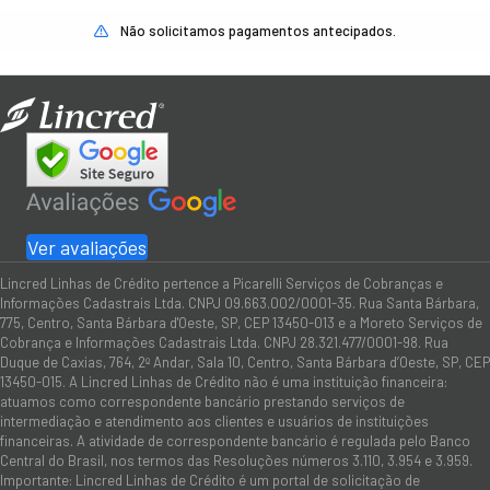
Não solicitamos pagamentos antecipados.
Ver avaliações
Lincred Linhas de Crédito pertence a Picarelli Serviços de Cobranças e
Informações Cadastrais Ltda. CNPJ 09.663.002/0001-35. Rua Santa Bárbara,
775, Centro, Santa Bárbara d'Oeste, SP, CEP 13450-013 e a Moreto Serviços de
Cobrança e Informações Cadastrais Ltda. CNPJ 28.321.477/0001-98. Rua
Duque de Caxias, 764, 2º Andar, Sala 10, Centro, Santa Bárbara d’Oeste, SP, CEP
13450-015. A Lincred Linhas de Crédito não é uma instituição financeira:
atuamos como correspondente bancário prestando serviços de
intermediação e atendimento aos clientes e usuários de instituições
financeiras. A atividade de correspondente bancário é regulada pelo Banco
Central do Brasil, nos termos das Resoluções números 3.110, 3.954 e 3.959.
Importante: Lincred Linhas de Crédito é um portal de solicitação de