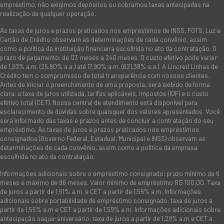
empréstimo, não exigimos depósitos ou cobramos taxas antecipadas na
realização de qualquer operação.
As taxas de juros e prazos praticados nos empréstimos de INSS, FGTS, Luz e
Cartão de Crédito observam as determinações de cada convênio, assim
como a política da instituição financeira escolhida no ato da contratação. O
prazo de pagamento: de 03 meses a 240 meses. O custo efetivo pode variar
de 1,93% a.m. (25,80% a.a.) até 17,90% a.m. (621,38% a.a.). A Lincred Linhas de
Crédito tem o compromisso de total transparência com nossos clientes.
Antes de iniciar o preenchimento de uma proposta, será exibido de forma
clara: a taxa de juros utilizada, tarifas aplicáveis, impostos (IOF) e o custo
efetivo total (CET). Nossa central de atendimento está disponível para
esclarecimento de dúvidas sobre quaisquer dos valores apresentados. Você
será informado das taxas e prazos antes de concluir a contratação do seu
empréstimo. As taxas de juros e prazos praticados nos empréstimos
consignados (Governo Federal, Estadual, Municipal e INSS) observam as
determinações de cada convênio, assim como a política da empresa
escolhida no ato da contratação.
Informações adicionais sobre o empréstimo consignado: prazo mínimo de 6
meses e máximo de 96 meses. Valor mínimo de empréstimo R$ 100,00. Taxa
de juros a partir de 1,51% a.m. e CET a partir de 1,55% a.m. Informações
adicionais sobre portabilidade de empréstimo consignado: taxa de juros a
partir de 1,55% a.m e CET a partir de 1,59% a.m. Informações adicionais sobre
antecipação saque-aniversário: taxa de juros a partir de 1,29% a.m e CET a