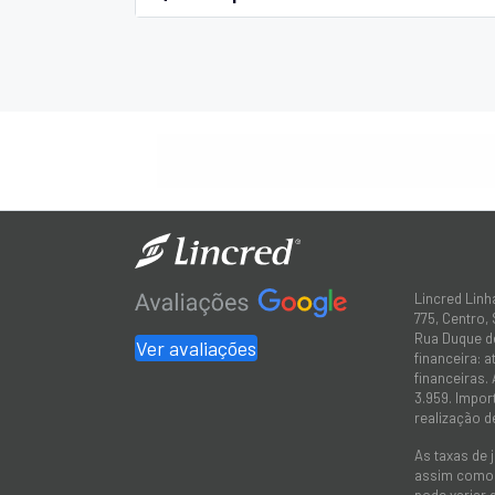
Lincred Linh
775, Centro,
Rua Duque de
Ver avaliações
financeira: 
financeiras.
3.959. Impor
realização d
As taxas de 
assim como a
pode variar 