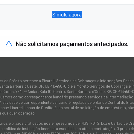
Simule agora
Não solicitamos pagamentos antecipados.
as de Crédito pertence a Picarelli Serviços de Cobranças e Informações Cadas
 Santa Bárbara d'Oeste, SP, CEP 13450-013 e a Moreto Serviços de Cobrança e 
 Caxias, 764, 2º Andar, Sala 10, Centro, Santa Bárbara d’Oeste, SP, CEP 13450-0
atuamos como correspondente bancário prestando serviços de intermediação e
 A atividade de correspondente bancário é regulada pelo Banco Central do Bra
tante: Lincred Linhas de Crédito é um portal de solicitação de empréstimo, 
e qualquer operação.
juros e prazos praticados nos empréstimos de INSS, FGTS, Luz e Cartão de C
 política da instituição financeira escolhida no ato da contratação. O prazo
de 1,93% a.m. (25,80% a.a.) até 17,90% a.m. (621,38% a.a.). A Lincred Linhas d