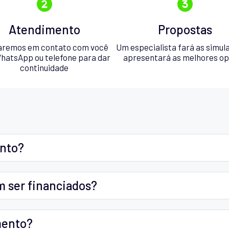
Atendimento
Propostas
aremos em contato com você
Um especialista fará as simul
hatsApp ou telefone para dar
apresentará as melhores o
continuidade
ento?
m ser financiados?
mento?