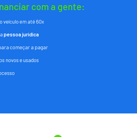
inanciar com a gente:
o veículo em até 60x
ra
pessoa jurídica
 para começar a pagar
os novos e usados
ocesso