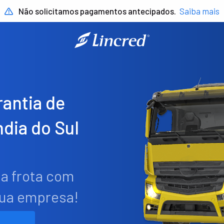
Não solicitamos pagamentos antecipados.
Saiba mais
antia de
dia do Sul
ua frota com
sua empresa!