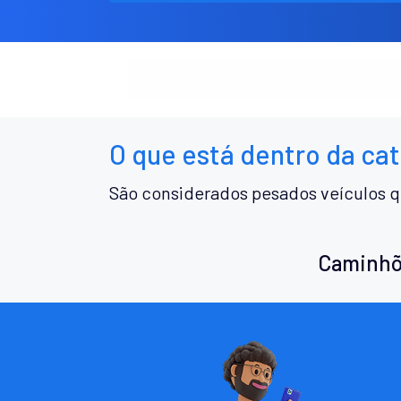
O que está dentro da ca
São considerados pesados veículos q
Caminhõ