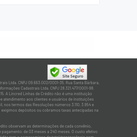
trais Ltda. CNPJ 09.663.002/0001-35. Rua Santa Bárbara,
Informações Cadastrais Ltda. CNPJ 28.321.477/0001-98.
15. A Lincred Linhas de Crédito não é uma instituição
 atendimento aos clientes e usuários de instituições
sil, nos termos das Resoluções números 3.110, 3.954 e
não exigimos depósitos ou cobramos taxas antecipadas na
rédito observam as determinações de cada convênio,
 de pagamento: de 03 meses a 240 meses. O custo efetivo
e Crédito tem o compromisso de total transparência com