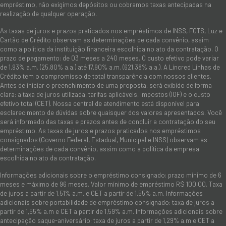
empréstimo, não exigimos depósitos ou cobramos taxas antecipadas na
realização de qualquer operação.
As taxas de juros e prazos praticados nos empréstimos de INSS, FGTS, Luz e
Cartão de Crédito observam as determinações de cada convênio, assim
como a política da instituição financeira escolhida no ato da contratação. O
prazo de pagamento: de 03 meses a 240 meses. O custo efetivo pode variar
de 1,93% a.m. (25,80% a.a.) até 17,90% a.m. (621,38% a.a.). A Lincred Linhas de
Crédito tem o compromisso de total transparência com nossos clientes.
Antes de iniciar o preenchimento de uma proposta, será exibido de forma
clara: a taxa de juros utilizada, tarifas aplicáveis, impostos (IOF) e o custo
efetivo total (CET). Nossa central de atendimento está disponível para
esclarecimento de dúvidas sobre quaisquer dos valores apresentados. Você
será informado das taxas e prazos antes de concluir a contratação do seu
empréstimo. As taxas de juros e prazos praticados nos empréstimos
consignados (Governo Federal, Estadual, Municipal e INSS) observam as
determinações de cada convênio, assim como a política da empresa
escolhida no ato da contratação.
Informações adicionais sobre o empréstimo consignado: prazo mínimo de 6
meses e máximo de 96 meses. Valor mínimo de empréstimo R$ 100,00. Taxa
de juros a partir de 1,51% a.m. e CET a partir de 1,55% a.m. Informações
adicionais sobre portabilidade de empréstimo consignado: taxa de juros a
partir de 1,55% a.m e CET a partir de 1,59% a.m. Informações adicionais sobre
antecipação saque-aniversário: taxa de juros a partir de 1,29% a.m e CET a