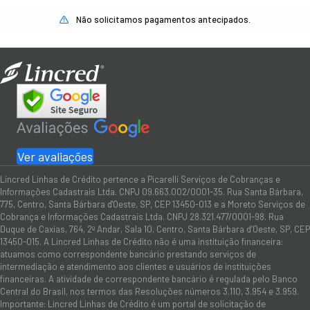
Não solicitamos pagamentos antecipados.
Ver avaliações
Lincred Linhas de Crédito pertence a Picarelli Serviços de Cobranças e
Informações Cadastrais Ltda. CNPJ 09.663.002/0001-35. Rua Santa Bárbara,
775, Centro, Santa Bárbara d'Oeste, SP, CEP 13450-013 e a Moreto Serviços de
Cobrança e Informações Cadastrais Ltda. CNPJ 28.321.477/0001-98. Rua
Duque de Caxias, 764, 2º Andar, Sala 10, Centro, Santa Bárbara d’Oeste, SP, CEP
13450-015. A Lincred Linhas de Crédito não é uma instituição financeira:
atuamos como correspondente bancário prestando serviços de
intermediação e atendimento aos clientes e usuários de instituições
financeiras. A atividade de correspondente bancário é regulada pelo Banco
Central do Brasil, nos termos das Resoluções números 3.110, 3.954 e 3.959.
Importante: Lincred Linhas de Crédito é um portal de solicitação de