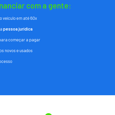
inanciar com a gente:
o veículo em até 60x
ra
pessoa jurídica
 para começar a pagar
os novos e usados
ocesso