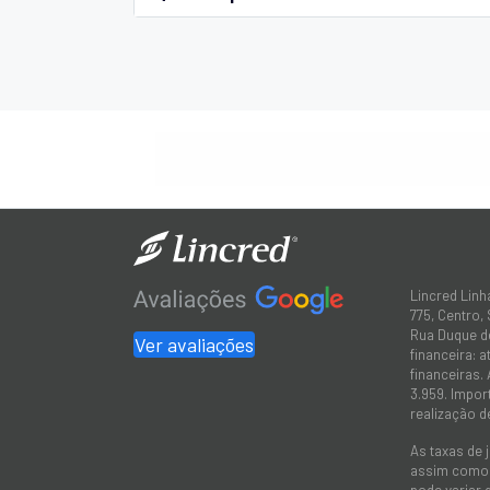
Lincred Linh
775, Centro,
Rua Duque de
Ver avaliações
financeira: 
financeiras.
3.959. Impor
realização d
As taxas de 
assim como a
pode variar 