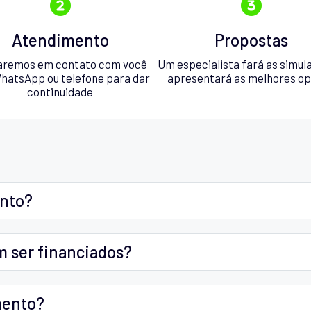
Atendimento
Propostas
aremos em contato com você
Um especialista fará as simul
hatsApp ou telefone para dar
apresentará as melhores o
continuidade
ento?
m ser financiados?
mento?