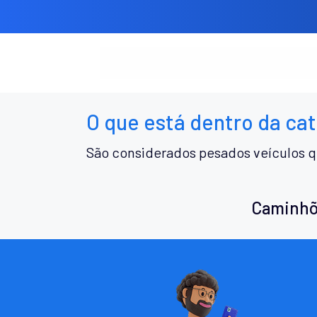
O que está dentro da ca
São considerados pesados veículos q
Caminhõ