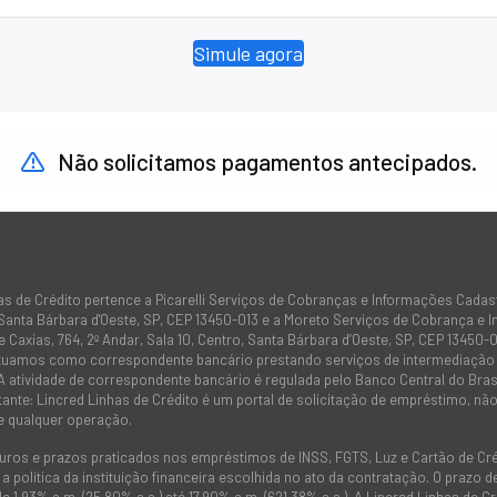
Simule agora
Não solicitamos pagamentos antecipados.
as de Crédito pertence a Picarelli Serviços de Cobranças e Informações Cadas
 Santa Bárbara d'Oeste, SP, CEP 13450-013 e a Moreto Serviços de Cobrança e 
 Caxias, 764, 2º Andar, Sala 10, Centro, Santa Bárbara d’Oeste, SP, CEP 13450-0
atuamos como correspondente bancário prestando serviços de intermediação e
 A atividade de correspondente bancário é regulada pelo Banco Central do Bra
tante: Lincred Linhas de Crédito é um portal de solicitação de empréstimo, 
e qualquer operação.
juros e prazos praticados nos empréstimos de INSS, FGTS, Luz e Cartão de C
 política da instituição financeira escolhida no ato da contratação. O prazo
de 1,93% a.m. (25,80% a.a.) até 17,90% a.m. (621,38% a.a.). A Lincred Linhas d