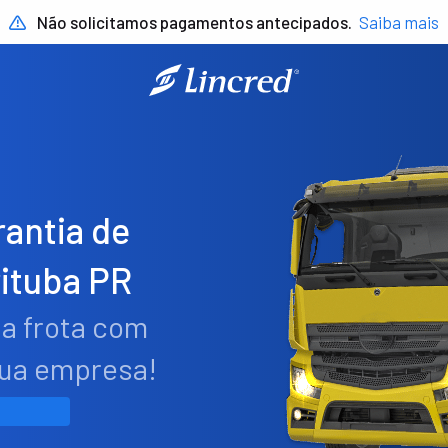
Não solicitamos pagamentos antecipados.
Saiba mais
antia de
ituba PR
ua frota com
sua empresa!