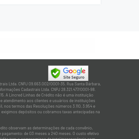
trais Ltda. CNPJ 09.663.002/0001-35. Rua Santa Bárbara,
Informações Cadastrais Ltda. CNPJ 28.321.477/0001-98.
15. A Lincred Linhas de Crédito não é uma instituição
 atendimento aos clientes e usuários de instituições
sil, nos termos das Resoluções números 3.110, 3.954 e
não exigimos depósitos ou cobramos taxas antecipadas na
rédito observam as determinações de cada convênio,
 de pagamento: de 03 meses a 240 meses. O custo efetivo
e Crédito tem o compromisso de total transparência com