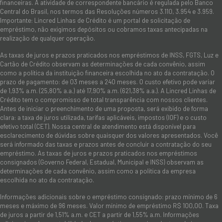
financeiras. A atividade de correspondente bancário é regulada pelo Banco
Central do Brasil, nos termos das Resoluções números 3.110, 3.954 e 3.959.
Importante: Lincred Linhas de Crédito é um portal de solicitação de
empréstimo, não exigimos depósitos ou cobramos taxas antecipadas na
realização de qualquer operação.
As taxas de juros e prazos praticados nos empréstimos de INSS, FGTS, Luz e
Cartão de Crédito observam as determinações de cada convênio, assim
como a política da instituição financeira escolhida no ato da contratação. O
prazo de pagamento: de 03 meses a 240 meses. O custo efetivo pode variar
de 1,93% a.m. (25,80% a.a.) até 17,90% a.m. (621,38% a.a.). A Lincred Linhas de
Crédito tem o compromisso de total transparência com nossos clientes.
Antes de iniciar o preenchimento de uma proposta, será exibido de forma
clara: a taxa de juros utilizada, tarifas aplicáveis, impostos (IOF) e o custo
efetivo total (CET). Nossa central de atendimento está disponível para
esclarecimento de dúvidas sobre quaisquer dos valores apresentados. Você
será informado das taxas e prazos antes de concluir a contratação do seu
empréstimo. As taxas de juros e prazos praticados nos empréstimos
consignados (Governo Federal, Estadual, Municipal e INSS) observam as
determinações de cada convênio, assim como a política da empresa
escolhida no ato da contratação.
Informações adicionais sobre o empréstimo consignado: prazo mínimo de 6
meses e máximo de 96 meses. Valor mínimo de empréstimo R$ 100,00. Taxa
de juros a partir de 1,51% a.m. e CET a partir de 1,55% a.m. Informações