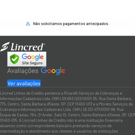
Não solicitamos pagamentos antecipados.
Ver avaliações
Lincred Linhas de Crédito pertence a Picarelli Serviços de Cobranças e
Informações Cadastrais Ltda. CNPJ 09.663.002/0001-35. Rua Santa Bárbara,
775, Centro, Santa Bárbara d'Oeste, SP, CEP 13450-013 e a Moreto Serviços de
Cobrança e Informações Cadastrais Ltda. CNPJ 28.321.477/0001-98. Rua
Duque de Caxias, 764, 2º Andar, Sala 10, Centro, Santa Bárbara d’Oeste, SP, CEP
13450-015. A Lincred Linhas de Crédito não é uma instituição financeira:
atuamos como correspondente bancário prestando serviços de
intermediação e atendimento aos clientes e usuários de instituições