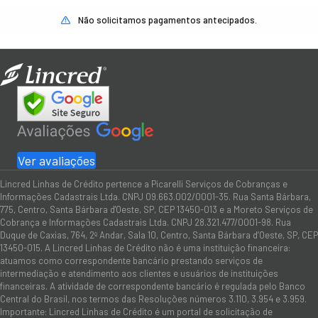
Não solicitamos pagamentos antecipados.
Ver avaliações
Lincred Linhas de Crédito pertence a Picarelli Serviços de Cobranças e
Informações Cadastrais Ltda. CNPJ 09.663.002/0001-35. Rua Santa Bárbara,
775, Centro, Santa Bárbara d'Oeste, SP, CEP 13450-013 e a Moreto Serviços de
Cobrança e Informações Cadastrais Ltda. CNPJ 28.321.477/0001-98. Rua
Duque de Caxias, 764, 2º Andar, Sala 10, Centro, Santa Bárbara d’Oeste, SP, CEP
13450-015. A Lincred Linhas de Crédito não é uma instituição financeira:
atuamos como correspondente bancário prestando serviços de
intermediação e atendimento aos clientes e usuários de instituições
financeiras. A atividade de correspondente bancário é regulada pelo Banco
Central do Brasil, nos termos das Resoluções números 3.110, 3.954 e 3.959.
Importante: Lincred Linhas de Crédito é um portal de solicitação de