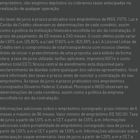
empréstimo, não exigimos depósitos ou cobramos taxas antecipadas na
realização de qualquer operação.
As taxas de juros e prazos praticados nos empréstimos de INSS, FGTS, Luz e
Cartão de Crédito observam as determinações de cada convênio, assim
como a política da instituição financeira escolhida no ato da contratação. O
prazo de pagamento: de 03 meses a 240 meses. O custo efetivo pode variar
de 1,93% a.m. (25,80% a.a.) até 17,90% a.m. (621,38% a.a.). A Lincred Linhas de
Crédito tem o compromisso de total transparência com nossos clientes.
Antes de iniciar o preenchimento de uma proposta, será exibido de forma
clara: a taxa de juros utilizada, tarifas aplicáveis, impostos (IOF) e o custo
efetivo total (CET). Nossa central de atendimento está disponível para
esclarecimento de dúvidas sobre quaisquer dos valores apresentados. Você
será informado das taxas e prazos antes de concluir a contratação do seu
empréstimo. As taxas de juros e prazos praticados nos empréstimos
consignados (Governo Federal, Estadual, Municipal e INSS) observam as
determinações de cada convênio, assim como a política da empresa
escolhida no ato da contratação.
Informações adicionais sobre o empréstimo consignado: prazo mínimo de 6
meses e máximo de 96 meses. Valor mínimo de empréstimo R$ 100,00. Taxa
de juros a partir de 1,51% a.m. e CET a partir de 1,55% a.m. Informações
adicionais sobre portabilidade de empréstimo consignado: taxa de juros a
partir de 1,55% a.m e CET a partir de 1,59% a.m. Informações adicionais sobre
antecipação saque-aniversário: taxa de juros a partir de 1,29% a.m e CET a