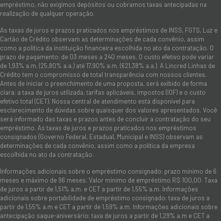
empréstimo, não exigimos depósitos ou cobramos taxas antecipadas na
realização de qualquer operação.
As taxas de juros e prazos praticados nos empréstimos de INSS, FGTS, Luz e
Cartão de Crédito observam as determinações de cada convênio, assim
como a política da instituição financeira escolhida no ato da contratação. O
prazo de pagamento: de 03 meses a 240 meses. O custo efetivo pode variar
de 1,93% a.m. (25,80% a.a.) até 17,90% a.m. (621,38% a.a.). A Lincred Linhas de
Crédito tem o compromisso de total transparência com nossos clientes.
Antes de iniciar o preenchimento de uma proposta, será exibido de forma
clara: a taxa de juros utilizada, tarifas aplicáveis, impostos (IOF) e o custo
efetivo total (CET). Nossa central de atendimento está disponível para
esclarecimento de dúvidas sobre quaisquer dos valores apresentados. Você
será informado das taxas e prazos antes de concluir a contratação do seu
empréstimo. As taxas de juros e prazos praticados nos empréstimos
consignados (Governo Federal, Estadual, Municipal e INSS) observam as
determinações de cada convênio, assim como a política da empresa
escolhida no ato da contratação.
Informações adicionais sobre o empréstimo consignado: prazo mínimo de 6
meses e máximo de 96 meses. Valor mínimo de empréstimo R$ 100,00. Taxa
de juros a partir de 1,51% a.m. e CET a partir de 1,55% a.m. Informações
adicionais sobre portabilidade de empréstimo consignado: taxa de juros a
partir de 1,55% a.m e CET a partir de 1,59% a.m. Informações adicionais sobre
antecipação saque-aniversário: taxa de juros a partir de 1,29% a.m e CET a