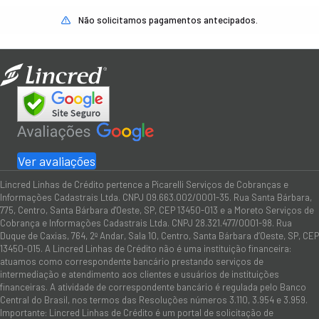
Não solicitamos pagamentos antecipados.
Ver avaliações
Lincred Linhas de Crédito pertence a Picarelli Serviços de Cobranças e
Informações Cadastrais Ltda. CNPJ 09.663.002/0001-35. Rua Santa Bárbara,
775, Centro, Santa Bárbara d'Oeste, SP, CEP 13450-013 e a Moreto Serviços de
Cobrança e Informações Cadastrais Ltda. CNPJ 28.321.477/0001-98. Rua
Duque de Caxias, 764, 2º Andar, Sala 10, Centro, Santa Bárbara d’Oeste, SP, CEP
13450-015. A Lincred Linhas de Crédito não é uma instituição financeira:
atuamos como correspondente bancário prestando serviços de
intermediação e atendimento aos clientes e usuários de instituições
financeiras. A atividade de correspondente bancário é regulada pelo Banco
Central do Brasil, nos termos das Resoluções números 3.110, 3.954 e 3.959.
Importante: Lincred Linhas de Crédito é um portal de solicitação de