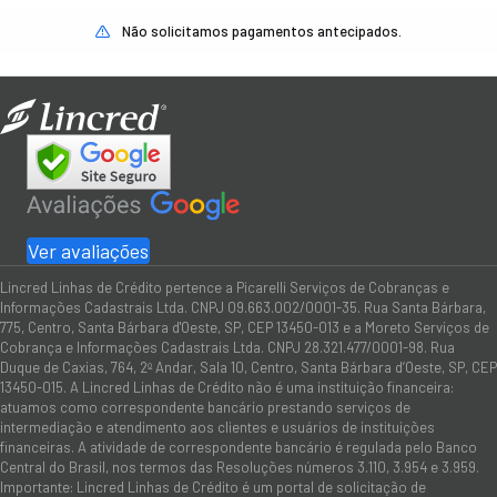
Não solicitamos pagamentos antecipados.
Ver avaliações
Lincred Linhas de Crédito pertence a Picarelli Serviços de Cobranças e
Informações Cadastrais Ltda. CNPJ 09.663.002/0001-35. Rua Santa Bárbara,
775, Centro, Santa Bárbara d'Oeste, SP, CEP 13450-013 e a Moreto Serviços de
Cobrança e Informações Cadastrais Ltda. CNPJ 28.321.477/0001-98. Rua
Duque de Caxias, 764, 2º Andar, Sala 10, Centro, Santa Bárbara d’Oeste, SP, CEP
13450-015. A Lincred Linhas de Crédito não é uma instituição financeira:
atuamos como correspondente bancário prestando serviços de
intermediação e atendimento aos clientes e usuários de instituições
financeiras. A atividade de correspondente bancário é regulada pelo Banco
Central do Brasil, nos termos das Resoluções números 3.110, 3.954 e 3.959.
Importante: Lincred Linhas de Crédito é um portal de solicitação de