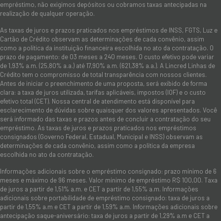
empréstimo, não exigimos depósitos ou cobramos taxas antecipadas na
realização de qualquer operação.
As taxas de juros e prazos praticados nos empréstimos de INSS, FGTS, Luz e
Cartão de Crédito observam as determinações de cada convênio, assim
como a política da instituição financeira escolhida no ato da contratação. O
prazo de pagamento: de 03 meses a 240 meses. O custo efetivo pode variar
de 1,93% a.m. (25,80% a.a.) até 17,90% a.m. (621,38% a.a.). A Lincred Linhas de
Crédito tem o compromisso de total transparência com nossos clientes.
Antes de iniciar o preenchimento de uma proposta, será exibido de forma
clara: a taxa de juros utilizada, tarifas aplicáveis, impostos (IOF) e o custo
efetivo total (CET). Nossa central de atendimento está disponível para
esclarecimento de dúvidas sobre quaisquer dos valores apresentados. Você
será informado das taxas e prazos antes de concluir a contratação do seu
empréstimo. As taxas de juros e prazos praticados nos empréstimos
consignados (Governo Federal, Estadual, Municipal e INSS) observam as
determinações de cada convênio, assim como a política da empresa
escolhida no ato da contratação.
Informações adicionais sobre o empréstimo consignado: prazo mínimo de 6
meses e máximo de 96 meses. Valor mínimo de empréstimo R$ 100,00. Taxa
de juros a partir de 1,51% a.m. e CET a partir de 1,55% a.m. Informações
adicionais sobre portabilidade de empréstimo consignado: taxa de juros a
partir de 1,55% a.m e CET a partir de 1,59% a.m. Informações adicionais sobre
antecipação saque-aniversário: taxa de juros a partir de 1,29% a.m e CET a