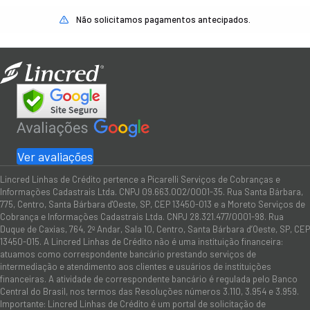
Não solicitamos pagamentos antecipados.
Ver avaliações
Lincred Linhas de Crédito pertence a Picarelli Serviços de Cobranças e
Informações Cadastrais Ltda. CNPJ 09.663.002/0001-35. Rua Santa Bárbara,
775, Centro, Santa Bárbara d'Oeste, SP, CEP 13450-013 e a Moreto Serviços de
Cobrança e Informações Cadastrais Ltda. CNPJ 28.321.477/0001-98. Rua
Duque de Caxias, 764, 2º Andar, Sala 10, Centro, Santa Bárbara d’Oeste, SP, CEP
13450-015. A Lincred Linhas de Crédito não é uma instituição financeira:
atuamos como correspondente bancário prestando serviços de
intermediação e atendimento aos clientes e usuários de instituições
financeiras. A atividade de correspondente bancário é regulada pelo Banco
Central do Brasil, nos termos das Resoluções números 3.110, 3.954 e 3.959.
Importante: Lincred Linhas de Crédito é um portal de solicitação de