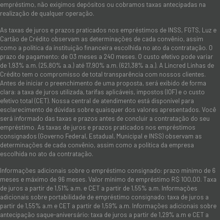
empréstimo, não exigimos depósitos ou cobramos taxas antecipadas na
realização de qualquer operação.
As taxas de juros e prazos praticados nos empréstimos de INSS, FGTS, Luz e
Cartão de Crédito observam as determinações de cada convênio, assim
como a política da instituição financeira escolhida no ato da contratação. O
prazo de pagamento: de 03 meses a 240 meses. O custo efetivo pode variar
de 1,93% a.m. (25,80% a.a.) até 17,90% a.m. (621,38% a.a.). A Lincred Linhas de
Crédito tem o compromisso de total transparência com nossos clientes.
Antes de iniciar o preenchimento de uma proposta, será exibido de forma
clara: a taxa de juros utilizada, tarifas aplicáveis, impostos (IOF) e o custo
efetivo total (CET). Nossa central de atendimento está disponível para
esclarecimento de dúvidas sobre quaisquer dos valores apresentados. Você
será informado das taxas e prazos antes de concluir a contratação do seu
empréstimo. As taxas de juros e prazos praticados nos empréstimos
consignados (Governo Federal, Estadual, Municipal e INSS) observam as
determinações de cada convênio, assim como a política da empresa
escolhida no ato da contratação.
Informações adicionais sobre o empréstimo consignado: prazo mínimo de 6
meses e máximo de 96 meses. Valor mínimo de empréstimo R$ 100,00. Taxa
de juros a partir de 1,51% a.m. e CET a partir de 1,55% a.m. Informações
adicionais sobre portabilidade de empréstimo consignado: taxa de juros a
partir de 1,55% a.m e CET a partir de 1,59% a.m. Informações adicionais sobre
antecipação saque-aniversário: taxa de juros a partir de 1,29% a.m e CET a