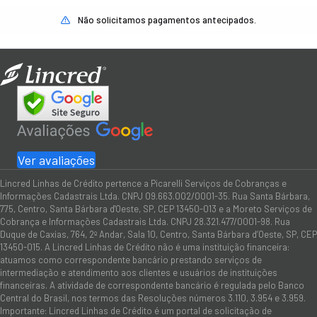
Não solicitamos pagamentos antecipados.
Ver avaliações
Lincred Linhas de Crédito pertence a Picarelli Serviços de Cobranças e
Informações Cadastrais Ltda. CNPJ 09.663.002/0001-35. Rua Santa Bárbara,
775, Centro, Santa Bárbara d'Oeste, SP, CEP 13450-013 e a Moreto Serviços de
Cobrança e Informações Cadastrais Ltda. CNPJ 28.321.477/0001-98. Rua
Duque de Caxias, 764, 2º Andar, Sala 10, Centro, Santa Bárbara d’Oeste, SP, CEP
13450-015. A Lincred Linhas de Crédito não é uma instituição financeira:
atuamos como correspondente bancário prestando serviços de
intermediação e atendimento aos clientes e usuários de instituições
financeiras. A atividade de correspondente bancário é regulada pelo Banco
Central do Brasil, nos termos das Resoluções números 3.110, 3.954 e 3.959.
Importante: Lincred Linhas de Crédito é um portal de solicitação de