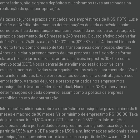
empréstimo, não exigimos depósitos ou cobramos taxas antecipadas na
realização de qualquer operação.
As taxas de juros e prazos praticados nos empréstimos de INSS, FGTS, Luz e
Cartão de Crédito observam as determinações de cada convênio, assim
como a política da instituição financeira escolhida no ato da contratação. O
prazo de pagamento: de 03 meses a 240 meses. O custo efetivo pode variar
de 1,93% a.m. (25,80% a.a.) até 17,90% a.m. (621,38% a.a.). A Lincred Linhas de
Crédito tem o compromisso de total transparência com nossos clientes.
Antes de iniciar o preenchimento de uma proposta, será exibido de forma
clara: a taxa de juros utilizada, tarifas aplicáveis, impostos (IOF) e o custo
efetivo total (CET). Nossa central de atendimento está disponível para
esclarecimento de dúvidas sobre quaisquer dos valores apresentados. Você
será informado das taxas e prazos antes de concluir a contratação do seu
empréstimo. As taxas de juros e prazos praticados nos empréstimos
consignados (Governo Federal, Estadual, Municipal e INSS) observam as
determinações de cada convênio, assim como a política da empresa
escolhida no ato da contratação.
Informações adicionais sobre o empréstimo consignado: prazo mínimo de 6
meses e máximo de 96 meses. Valor mínimo de empréstimo R$ 100,00. Taxa
de juros a partir de 1,51% a.m. e CET a partir de 1,55% a.m. Informações
adicionais sobre portabilidade de empréstimo consignado: taxa de juros a
partir de 1,55% a.m e CET a partir de 1,59% a.m. Informações adicionais sobre
antecipação saque-aniversário: taxa de juros a partir de 1,29% a.m e CET a