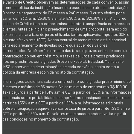
e Cartão de Crédito observam as determinações de cada convênio, assim
como a política da instituição financeira escolhida no ato da contratação.
O prazo de pagamento: de 03 meses a 240 meses. O custo efetivo pode
variar de 1,93% a.m. (25,80% a.a.) até 17,90% a.m. (621,38% a.a.). A Lincred
Linhas de Crédito tem o compromisso de total transparência com nossos
clientes. Antes de iniciar o preenchimento de uma proposta, será exibido
de forma clara: a taxa de juros utilizada, tarifas aplicáveis, impostos (IOF) e
o custo efetivo total (CET). Nossa central de atendimento está disponível
para esclarecimento de dúvidas sobre quaisquer dos valores
apresentados. Você será informado das taxas e prazos antes de concluir a
contratação do seu empréstimo. As taxas de juros e prazos praticados
nos empréstimos consignados (Governo Federal, Estadual, Municipal e
INSS) observam as determinações de cada convênio, assim como a
política da empresa escolhida no ato da contratação.
Informações adicionais sobre o empréstimo consignado: prazo mínimo de
6 meses e máximo de 96 meses. Valor mínimo de empréstimo R$ 100,00.
Taxa de juros a partir de 1,51% a.m. e CET a partir de 1,55% a.m. Informações
adicionais sobre portabilidade de empréstimo consignado: taxa de juros a
partir de 1,55% a.m e CET a partir de 1,59% a.m. Informações adicionais
sobre antecipação saque-aniversário: taxa de juros a partir de 1,29% a.m e
CET a partir de 1,39% a.m. Os valores mencionados podem variar a partir
das condições no momento da contratação.