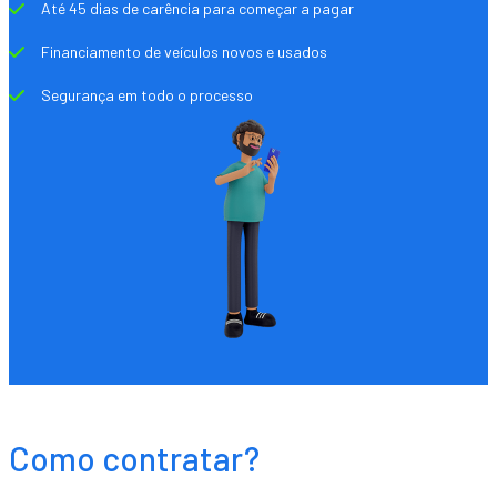
Até 45 dias de carência para começar a pagar
Financiamento de veículos novos e usados
Segurança em todo o processo
Como contratar?